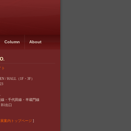
Column
About
FO.
サイト
DEN / HALL（1F・3F）
23
ス
座線・千代田線・半蔵門線
B1出口
画展案内トップページ
]