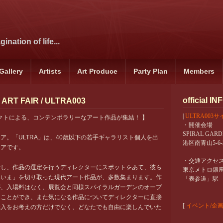
ination of life...
Gallery
Artists
Art Produce
Party Plan
Members
official IN
ART FAIR / ULTRA003
|
ULTRA003
レクトによる、コンテンポラリーなアート作品が集結！ 】
・開催会場
SPIRAL GAR
ア。「ULTRA」は、40歳以下の若手ギャラリスト個人を出
港区南青山5-6-
ェアです。
・交通アクセ
話し、作品の選定を行うディレクターにスポットをあて、彼ら
東京メトロ銀
「いま」を切り取った現代アート作品が、多数集まります。作
「表参道」駅 
が、入場料はなく、展覧会と同様スパイラルガーデンのオープ
ることができ、また気になる作品についてディレクターに直接
[
イベント/企
購入をお考えの方だけでなく、どなたでも自由に楽しんでいた