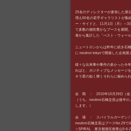
25名のディレクターが参加した第
増え60名の若手ギャラリストが集結
ー・サイドと、11月1日（月）～
て多数の個性豊かなブースを展開
者から集計した「べスト・ウォー
ニュートロンからは昨年に続き石
に neutron tokyoで開催した
様々な出来事や事件の多かった今
ればと、ポジティブなメッセージを
キラ星の如く輝くそれらに秘めら
会 期 ： 2010年10月29日（
（うち、neutron石橋圭吾は後
します。）
会 場 ： スパイラルガーデン / 
neutron石橋圭吾はブースNo.2
☆SPIRAL 東京都港区南青山5-6-23 