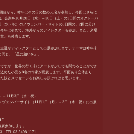
1回目から、昨年はその倍の数の51名が参加し、今回はさらに
。会期を10月28日（水）～30日（土）の3日間のオクトーバ
3日（水・祝）のノヴェンバー・サイドの3日間の、2回に分け
。今年は初めて、海外からのディレクターも参加。また、来場
ル賞」も発表します。
橋圭吾がディレクターとして出展参加します。テーマは昨年末
企画展と同じ、『星に願いを』。
年ですが、世界の行く末にアートが少しでも関わることができ
込めた小品を8名の作家が用意します。平面あり立体あり、
れた技とメッセージをお楽しみ頂ければと思います。
金）～11月3日（水・祝）
半のノヴェンバーサイド（11月1日（月）～3日（水・祝）に出展
1F
9で出展参加します。
TEL.03-3498-1171