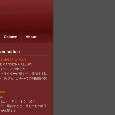
Column
About
s schedule
MPLEX WORLD」
IVE MANSION GALLERY
9日（土）～9月中旬迄
キャラクターが賑やかに登場する絵
「あづち」がdeemでの初個展を開
010
テル
日（土）・11日（日） [ 終了 ]
大阪に三尾あすかと三尾あづちの双子
ドが出現！！