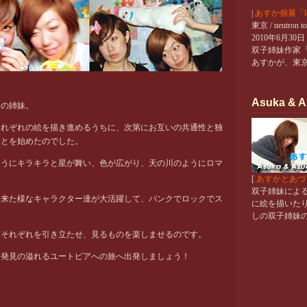
|
あすか個展「let
東京 / neutron t
2010年6月30
双子姉妹作家
あすかが、東
Asuka & A
子の姉妹。
それぞれの絵を描き進めるうちに、次第にお互いの共通性と独
ことを始めたのでした。
ようにキラキラと星が舞い、色が広がり、天の川のようにロマ
[
あすかとあづ
双子姉妹によ
て来た様なキャラクター達が大活躍して、パンクでロックでス
に絵を描いた
しの双子姉妹
、それぞれを引き立たせ、見るものを楽しませるのです。
と発見の溢れるユートピアへの旅へ出発しましょう！