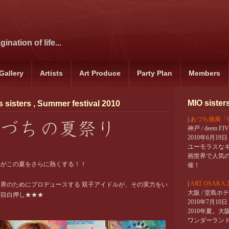
ination of life...
Gallery
Artists
Art Produce
Party Plan
Members
MIO sister
 sisters , Summer festival 2010
|
あづち個展「CO
神戸 / deem F
2010年6月1
ユーモラスな
画世界で人気の
妹がこの夏をさらに熱くする！！
催！
|
ART OSAKA 2
界のためにプロデュースする 双子アイドルが、その実力をい
大阪 / 堂島ホ
が目白押し★★★
2010年7月10
2010年夏。
ワンダーラン