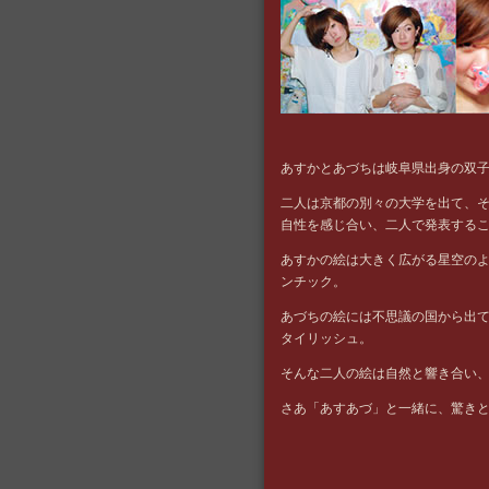
あすかとあづちは岐阜県出身の双
二人は京都の別々の大学を出て、
自性を感じ合い、二人で発表する
あすかの絵は大きく広がる星空の
ンチック。
あづちの絵には不思議の国から出
タイリッシュ。
そんな二人の絵は自然と響き合い
さあ「あすあづ」と一緒に、驚き