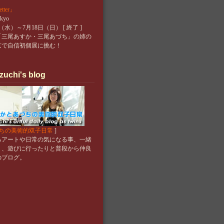
ter」
okyo
日（水）～7月18日（日） [ 終了 ]
「三尾あすか・三尾あづち」の姉の
京で自信初個展に挑む！
zuchi's blog
ちの美術的双子日常
]
るアートや日常の気になる事、一緒
り、遊びに行ったりと普段から仲良
のブログ。