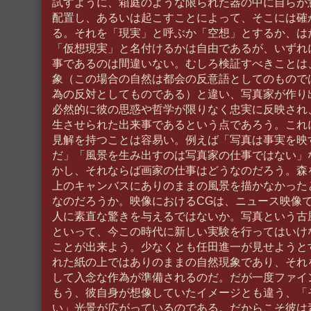
試すように、箱庭のような限られた器の中に自らが
配置し、あるいは起こすことによって、そこには確
る。それを「現実」と呼ぶか「空想」とするか、は
「仮想現実」と名付けるかは自由であるが、いずれ
事であるのは間違いない。むしろ検証すべきことは
象（この場合の自然は都会の反意語としてのもので
為の反対としてものである）と違い、写真家が作り
必然的に彼の思惑や哲学が限りなく忠実に反映され
生させられた出来事であるという点であろう。これ
見解を持つことは容易い。例えば「写真は事実を映
だ」「風景を生み出すのは写真家の仕事ではない」
かし、それならば画家の仕事はどうなのだろう。森
上のキャンバスにありのままの風景を描かなかった
なのだろうか。映像におけるCGは、ニュース映像
人に素直な驚きを与えるではないか。写真という古
といって、今この時代に新しい実験を行ってはいけ
ことが出来よう。少なくとも任田進一が見せようと
れた紙の上ではありのままの自然現象であり、それ
して入念な作為が準備されるのだ。だが一度ファイ
もう、彼自身が想像していたイメージとも違う、「
い」光景が広がっているのである。だからこそ彼は