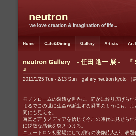
neutron
we love creation & imagination of life...
Home
Cafe&Dining
Gallery
Artists
Art
neutron Gallery - 任田 進一 展 - 『 
』
2011/1/25 Tue - 2/13 Sun gallery neutron kyo
モノクロームの深遠な世界に、静かに繰り広げられ
まるでこの世に生命が誕生する瞬間のようにも、ま
間にも見える。
写真と言うメディアを信じて今この時代に見せられ
に鋭敏な感覚を突きつける。
ニュートロン初登場にして期待の映像詩人が、表題