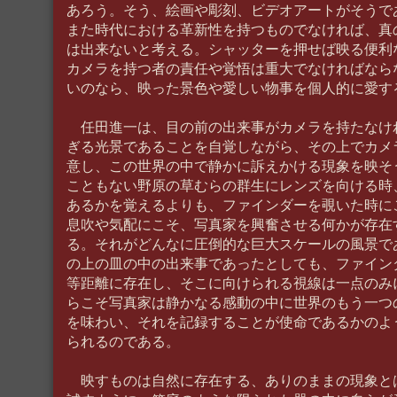
あろう。そう、絵画や彫刻、ビデオアートがそうで
また時代における革新性を持つものでなければ、真
は出来ないと考える。シャッターを押せば映る便利
カメラを持つ者の責任や覚悟は重大でなければなら
いのなら、映った景色や愛しい物事を個人的に愛す
任田進一は、目の前の出来事がカメラを持たなけ
ぎる光景であることを自覚しながら、その上でカメ
意し、この世界の中で静かに訴えかける現象を映そ
こともない野原の草むらの群生にレンズを向ける時
あるかを覚えるよりも、ファインダーを覗いた時に
息吹や気配にこそ、写真家を興奮させる何かが存在
る。それがどんなに圧倒的な巨大スケールの風景で
の上の皿の中の出来事であったとしても、ファイン
等距離に存在し、そこに向けられる視線は一点のみ
らこそ写真家は静かなる感動の中に世界のもう一つ
を味わい、それを記録することが使命であるかのよ
られるのである。
映すものは自然に存在する、ありのままの現象と