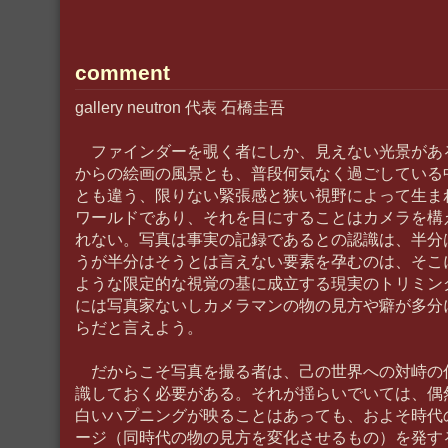
comment
gallery neutron 代表 石橋圭吾
ファインダーを覗く者にしか、見えない光景があ
からの絵画の風景とも、普段何気なく過ごしている
とも違う、限りない緊張感と狭い視野によって生ま
ワールドであり、それを目にすることはカメラを構
れない。写真は事実の記録であるとの認識は、半分
うが半分はそうとは言えない要素を孕むのは、そこ
ような限定的な視覚の基に成立する現実のトリミン
には写真家ないしカメラマンの物の見方や癖が多分
らだと言えよう。
だからこそ写真を撮る者は、己の世界への対峙の
識しておく必要がある。それが揺らいでいては、偶
白いハプニングが映ることはあっても、およそ時代
ージ（同時代の物の見方を変化させるもの）を発す