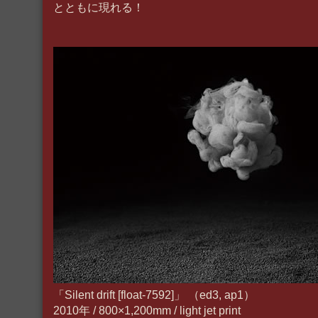
とともに現れる！
「Silent drift [float-7592]」 （ed3, ap1）
2010年 / 800×1,200mm / light jet print