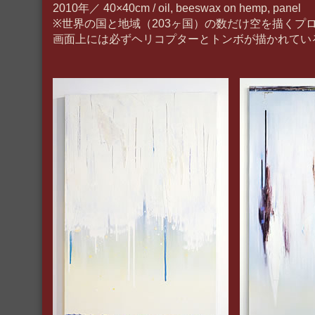
2010年／ 40×40cm / oil, beeswax on hemp, panel
※世界の国と地域（203ヶ国）の数だけ空を描くプ
画面上には必ずヘリコプターとトンボが描かれてい