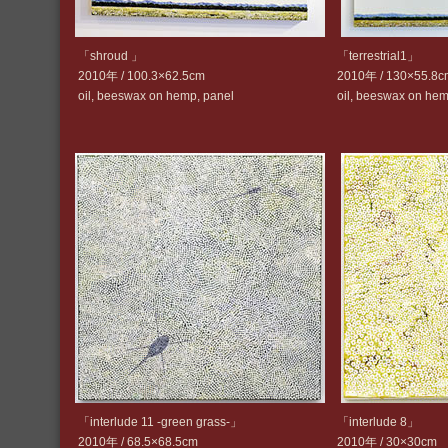
「shroud 」
「terrestrial1」
2010年 / 100.3×62.5cm
2010年 / 130×55.8c
oil, beeswax on hemp, panel
oil, beeswax on hem
「interlude 11 -green grass-」
「interlude 8」
2010年 / 68.5×68.5cm
2010年 / 30×30cm