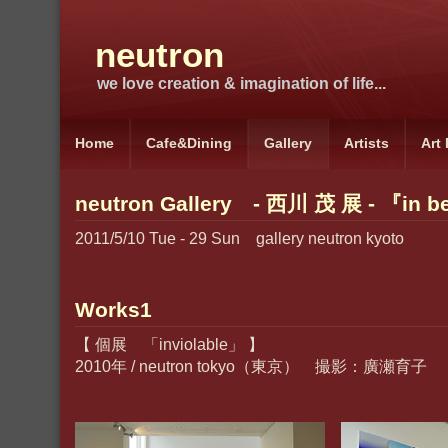
neutron
we love creation & imagination of life...
Home
Cafe&Dining
Gallery
Artists
Art
neutron Gallery - 西川 茂 展 - 『in 
2011/5/10 Tue - 29 Sun gallery neutron kyoto
Works1
【 個展 「inviolable」 】
2010年 / neutron tokyo（東京） 撮影：廣瀬育子