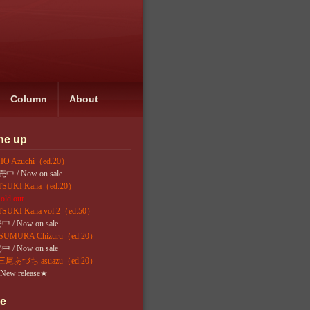
Column
About
ine up
 Azuchi（ed.20）
中 / Now on sale
UKI Kana（ed.20）
old out
KI Kana vol.2（ed.50）
 / Now on sale
MURA Chizuru（ed.20）
 / Now on sale
あづち asuazu（ed.20）
New release
★
le