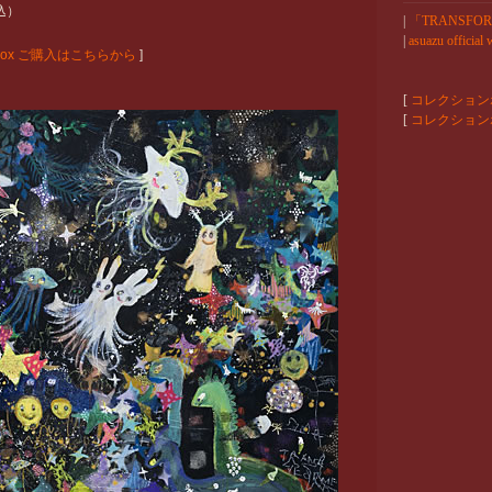
込）
|
「TRANSFO
|
asuazu official 
ector's box ご購入はこちらから
]
[
コレクション
[
コレクション