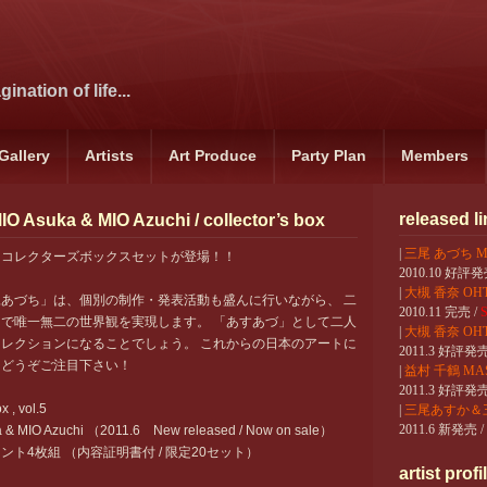
ination of life...
Gallery
Artists
Art Produce
Party Plan
Members
released l
a & MIO Azuchi / collector’s box
|
三尾 あづち MIO
」コレクターズボックスセットが登場！！
2010.10 好評発売
|
大槻 香奈 OHTS
あづち」は、個別の制作・発表活動も盛んに行いながら、 二
2010.11 完売 /
S
で唯一無二の世界観を実現します。 「あすあづ」として二人
|
大槻 香奈 OHTSU
レクションになることでしょう。 これからの日本のアートに
2011.3 好評発売中
、どうぞご注目下さい！
|
益村 千鶴 MASU
2011.3 好評発売中
x , vol.5
|
三尾あすか＆三尾
2011.6 新発売 / 
O Azuchi （2011.6 New released / Now on sale）
ト4枚組 （内容証明書付 / 限定20セット）
artist profi