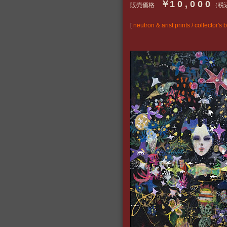
￥1 0 , 0 0 0
販売価格
（税
[
neutron & arist prints / coll