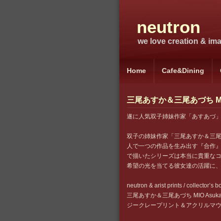
neutron
we love creation & imag
Home
Cafe&Dining
三尾あすか＆三尾あづち MIO Asuk
遂に人気双子姉妹作家「あすあづ
双子の姉妹作家「三尾あすか＆三尾
人で一つの作品を生み出す『合作』
で描いたシリーズは本当に貴重なコ
希望の光を当てる彼女達の活躍に
neutron & arist prints / collector’s bo
三尾あすか＆三尾あづち MIO Asuka & MI
ジークレープリント＆アクリルマウン