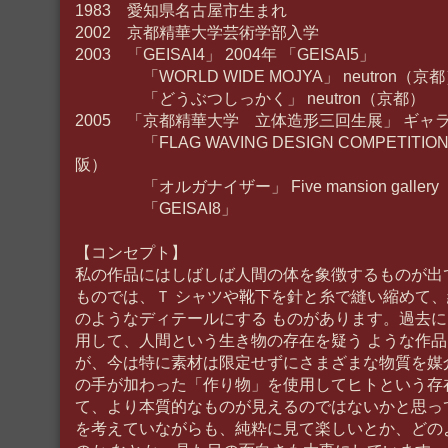
1983 愛知県名古屋市生まれ
2002 京都精華大学芸術学部入学
2003 「GEISAI4」 2004年 「GEISAI5」
「WORLD WIDE MOJYA」 neutron（京
「どうぶつしっかく」 neutron（京都）
2005 「京都精華大学 立体造形三回生展」 ギャ
「FLAG WAVING DESIGN COMPETITI
阪）
「オルガナイザー」 Five mansion galler
「GEISAI8」
【コンセプト】
私の作品にはしばしば人間の体を象徴するものが出
ものでは、Ｔ シャツや靴下を針と糸で縫い縮めて
のようなディテールにする ものがあります。過去
用して、人間という生き物の存在を疑う ような作
が、今は特に素材は限定せずにさまざまな物質を媒
の手が加わった「作り物」を使用してヒトという存
て、より本質的なものが見えるのではないかと思っ
を考えていながらも、純粋に見て楽しいとか、どの