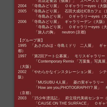
「出店定食店（個展）」 スペースＵ（茨
2004 「寺島みどり展」 Ｏギャラリーeyes（大
2005 「寺島みどり展」 石田大成社ICBカフェ（
「寺島みどり展」 Ｏギャラリーeyes（大
2006 「寺島みどり展」 ギャラリーデン（大阪）
「寺島みどり展」 Ｏギャラリーeyes（大
「旅人の胸」 neutron (京都)
【グループ展】
1995 「あさのみほ・寺島ミドリ 二人展」 ギ
都）
1997 「第2回アート公募展」 モリスギャラリー
「Contemporary Remix 「万葉集」写真
（大阪）
2002 「やわらかなインスタレーション展」 シ
阪）
「MUSUBU 4人展」 菱の実ギャラリー 
「How are you,PHOTOGRAPHY? 展
（京都）
2003 「15少年漂流記」 府立現代美術センター
「CAUSE ON THE SURFACE」 Ｏギャ