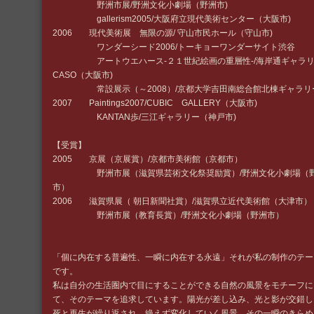
野洲市展/野洲文化小劇場（野洲市)
gallerism2005/大阪府立現代美術センター（大阪市)
2006 現代美術展 無限の源/ 守山市民ホール（守山市)
ワンダーシード2006/トーキョーワンダーサイト渋谷
アートウエハース-２１世紀絵画の重層性-/海岸通ギャラリ
CASO（大阪市)
常設展示（～2008）/京都大学吉田南総合館北棟ギャラリ
2007 Paintings2007/CUBIC GALLERY（大阪市)
KANTAN歩/三江ギャラリー（神戸市)
【受賞】
2005 京展（京展賞）/京都市美術館（京都市）
野洲市展（滋賀県芸術文化祭奨励賞）/野洲文化小劇場（
市）
2006 滋賀県展（ 朝日新聞社賞）/滋賀県立近代美術館（大津市）
野洲市展（教育長賞）/野洲文化小劇場（野洲市）
「個に内在する普遍性、一瞬に内在する永遠」それが私の制作のテー
です。
私は自分の生活圏内で目にすることができる自然の風景をモチーフに
て、そのテーマを追求しています。陽光が差し込み、光と影が交錯し
死と再生が繰り返され、絶えず変化していく風景。その一瞬のきらめ