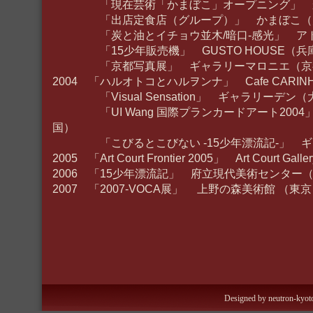
「現在芸術「かまぼこ」オープニング」 か
「出店定食店（グループ）」 かまぼこ（
「炭と油とイチョウ並木/暗口-感光」 アトリ
「15少年販売機」 GUSTO HOUSE（兵
「京都写真展」 ギャラリーマロニエ（京
2004 「ハルオトコとハルヲンナ」 Cafe CARI
「Visual Sensation」 ギャラリーデン（
「UI Wang 国際プランカードアート2004
国）
「こびるとこびない -15少年漂流記-」 ギ
2005 「Art Court Frontier 2005」 Art Court Ga
2006 「15少年漂流記」 府立現代美術センター
2007 「2007-VOCA展」 上野の森美術館 （東
Designed by neutron-kyoto