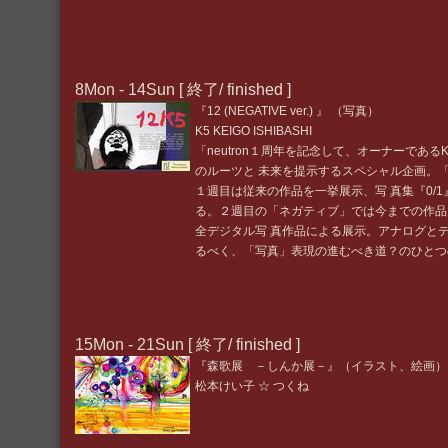
8Mon - 14Sun [ 終了/ finished ]
『12 (NEGATIVE ver.) 』 （写真）
K5 KEIGO ISHIBASHI
「neutron１周年を記念して、オーナーである
のルーツと 未来を提示するスペシャル企画。
１週目は従来の作品を一挙展示、写 真集『0/
る。２週目の「ネガティブ」では今までの作品
全デジタル写 真作品による展示。アナログと
るべく、「写真」表現の進むべき道？のひとつ
15Mon - 21Sun [ 終了/ finished ]
『森歌展 －しんか展－』（イラスト、絵画）
松本けい子 ☆ つくね