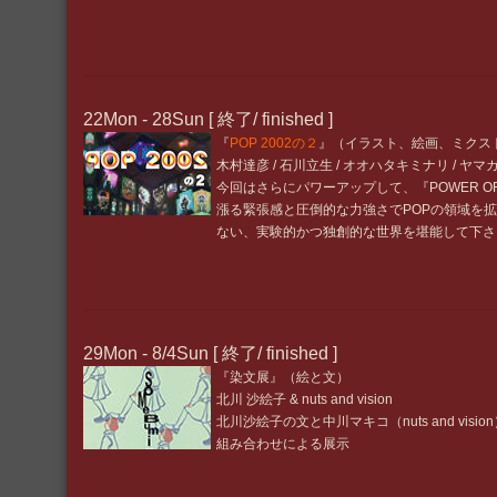
22Mon - 28Sun [ 終了/ finished ]
『
POP 2002の２
』（イラスト、絵画、ミクス
木村達彦 / 石川立生 / オオハタキミナリ / ヤ
今回はさらにパワーアップして、『POWER O
漲る緊張感と圧倒的な力強さでPOPの領域を拡
ない、実験的かつ独創的な世界を堪能して下さ
29Mon - 8/4Sun [ 終了/ finished ]
『染文展』（絵と文）
北川 沙絵子 & nuts and vision
北川沙絵子の文と中川マキコ（nuts and vis
組み合わせによる展示