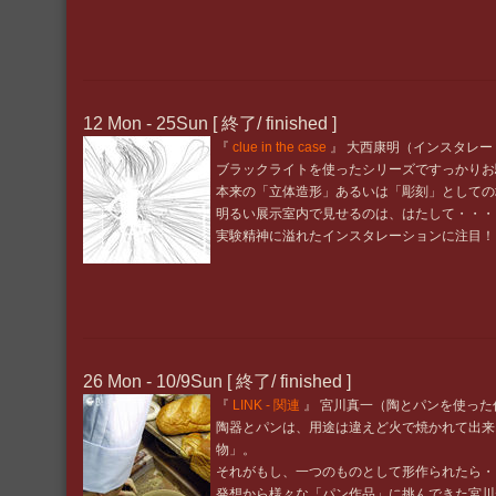
12 Mon - 25Sun [ 終了/ finished ]
『
clue in the case
』 大西康明（インスタレー
ブラックライトを使ったシリーズですっかりお
本来の「立体造形」あるいは「彫刻」としての
明るい展示室内で見せるのは、はたして・・・
実験精神に溢れたインスタレーションに注目！
26 Mon - 10/9Sun [ 終了/ finished ]
『
LINK - 関連
』 宮川真一（陶とパンを使った
陶器とパンは、用途は違えど火で焼かれて出来
物」。
それがもし、一つのものとして形作られたら・
発想から様々な「パン作品」に挑んできた宮川