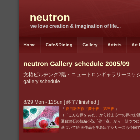
neutron
we love creation & imagination of life...
Home
Cafe&Dining
Gallery
Artists
Art
neutron Gallery schedule 2005/09
文椿ビルヂング2階・ニュートロンギャラリースケジュール
gallery schedule
8/29 Mon - 11Sun [ 終了/ finished ]
『
夏目漱石作『夢十夜 第三夜
』
（「こんな夢を みた」から始まる十の夢のお話
夏目漱石の短編小説「夢十夜」から一話づつに
基づいて絵 画作品を生み出すシリーズも今回で