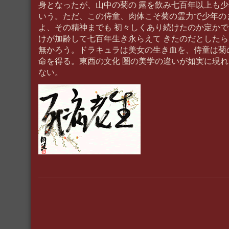
身となったが、山中の菊の 露を飲み七百年以上も
いう。ただ、この侍童、肉体こそ菊の霊力で少年の
よ、その精神までも 初々しくあり続けたのか定か
けが加齢して七百年生き永らえて きたのだとした
無かろう。ドラキュラは美女の生き血を、侍童は菊
命を得る。東西の文化 圏の美学の違いが如実に現
ない。