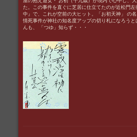
屋の抱え遊女・ お初（十九歳）が境内で心中し、
た。この事件を直ぐに芝居に仕立てたのが近松門左
中』で、これが空前の大ヒット。「お初天神」 の
情死事件が神社の知名度アップの切り札になろうと
んも、 「つゆ」知らず・・・