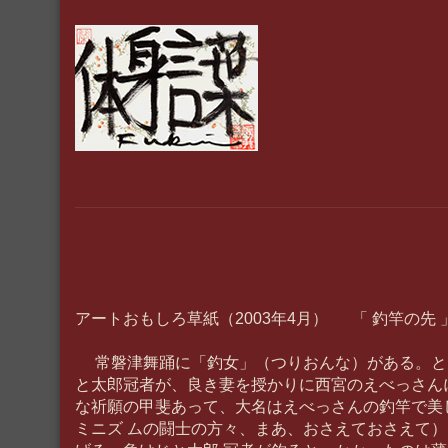
アートおもしろ草紙（2003年4月） 「 釣竿の先 
常磐津舞踊に「釣女」（つりおんな）がある。と
と太郎冠者が、良き妻を授かりに西宮のえべっさん
な祈願の甲斐あって、大名はえべっさんの釣竿で美
ミニズ ムの闘士の方々、まあ、おさえておさえて