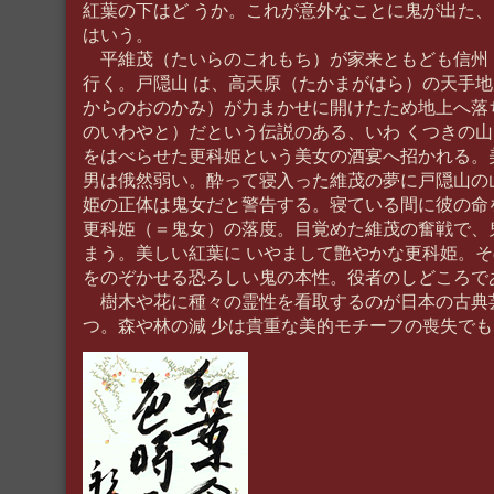
紅葉の下はど うか。これが意外なことに鬼が出た
はいう。
平維茂（たいらのこれもち）が家来ともども信州
行く。戸隠山 は、高天原（たかまがはら）の天手
からのおのかみ）が力まかせに開けたため地上へ落
のいわやと）だという伝説のある、いわ くつきの
をはべらせた更科姫という美女の酒宴へ招かれる。
男は俄然弱い。酔って寝入った維茂の夢に戸隠山の
姫の正体は鬼女だと警告する。寝ている間に彼の命
更科姫（＝鬼女）の落度。目覚めた維茂の奮戦で、
まう。美しい紅葉に いやまして艶やかな更科姫。
をのぞかせる恐ろしい鬼の本性。役者のしどころで
樹木や花に種々の霊性を看取するのが日本の古典
つ。森や林の減 少は貴重な美的モチーフの喪失で