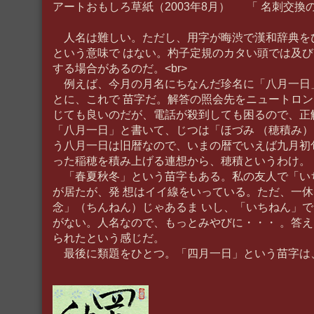
アートおもしろ草紙（2003年8月） 「 名刺交換の
人名は難しい。ただし、用字が晦渋で漢和辞典を
という意味で はない。杓子定規のカタい頭では及
する場合があるのだ。<br>
例えば、今月の月名にちなんだ珍名に「八月一日
とに、これで 苗字だ。解答の照会先をニュートロ
じても良いのだが、電話が殺到しても困るので、正
「八月一日」と書いて、じつは「ほづみ （穂積み
う八月一日は旧暦なので、いまの暦でいえば九月初
った稲穂を積み上げる連想から、穂積というわけ。
「春夏秋冬」という苗字もある。私の友人で「い
が居たが、発 想はイイ線をいっている。ただ、一
念」（ちんねん）じゃあるま いし、「いちねん」
がない。人名なので、もっとみやびに・・・ 。答
られたという感じだ。
最後に類題をひとつ。「四月一日」という苗字は