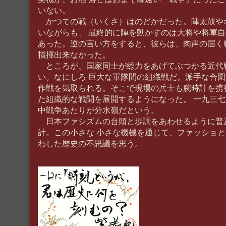
いない。
かつての戦（いくさ）はのどかだった。陣太鼓や
いながらも、 最終的に陣を動かすのは大将や将軍
あった。逆の言い方をすると、彼らは、肉声の届く
指揮出来なかった。
ところが、国家同士が総力をあげてぶつかる近代
い。なにしろ 巨大な軍隊間の組織戦だ。派手な合
作戦を気取られる。そこで現場の兵士も腕時計を携
た組織的な戦闘を展開するようになった。 一九三
中戦争あたりが分水嶺だという。
日本ファシズムの台頭と歩調をあわせるように普
計。この小さな 小さな機械を通じて、ファッショ
わした歴史の不思議を思う。