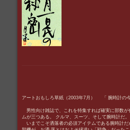
アートおもしろ草紙（2003年7月） 「 腕時計の
男性向け雑誌で、これを特集すれば確実に部数が
ムが三つある。 クルマ、スーツ、そして腕時計だ。
いまでこそ洒落者の必須アイテムである腕時計だ
契機が、お洒 落とはおよそ縁遠い「戦争」だった