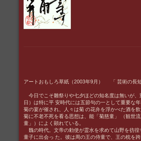
アートおもしろ草紙（2003年9月） 「 芸術の長短
今日でこそ雛祭りや七夕ほどの知名度は無いが、
日）は特に平 安時代には五節句の一として重要な
菊の宴が催され、人々は菊 の花弁を浮かべた酒を
菊に不老不死を看る思想は、能「菊慈童」 （観世
童」）によく顕れている。
魏の時代。文帝の勅使が霊水を求めて山野を彷徨
童子に出会っ た。彼は周の王の侍童で、王の枕を