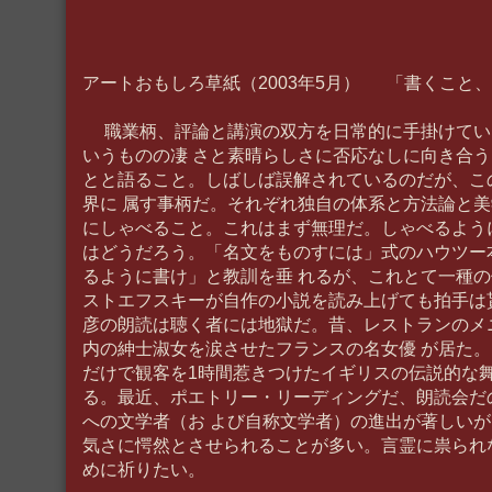
アートおもしろ草紙（2003年5月） 「書くこと、
職業柄、評論と講演の双方を日常的に手掛けてい
いうものの凄 さと素晴らしさに否応なしに向き合
とと語ること。しばしば誤解されているのだが、こ
界に 属す事柄だ。それぞれ独自の体系と方法論と
にしゃべること。これはまず無理だ。しゃべるよう
はどうだろう。「名文をものすには」式のハウツー
るように書け」と教訓を垂 れるが、これとて一種
ストエフスキーが自作の小説を読み上げても拍手は
彦の朗読は聴く者には地獄だ。昔、レストランのメ
内の紳士淑女を涙させたフランスの名女優 が居た
だけで観客を1時間惹きつけたイギリスの伝説的な
る。最近、ポエトリー・リーディングだ、朗読会だ
への文学者（お よび自称文学者）の進出が著しい
気さに愕然とさせられることが多い。言霊に祟られ
めに祈りたい。