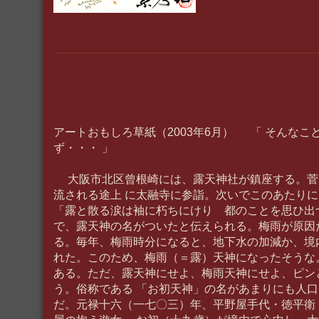
アートおもしろ草紙（2003年6月） 「 そんなこ
ず・・・ 」
大阪市北区曾根崎には、露天神社が鎮座する。菅
流される途上 に太融寺に参詣。次いでこのあたり
「露と散る涙は袖に朽ちにけり 都のことを思ひ出
で、露天神の名がついたと伝えられる。梅雨が原因
る。毎年、梅雨時分になると、地下水の加減か、境
れた。このため、梅雨（＝露）天神になったそうな
ある。ただ、露天神にせよ、梅雨天神にせよ、ピン
う。俗称である 「お初天神」の名があまりにも人
だ。元禄十六（一七〇三）年、平野屋手代・徳平衛