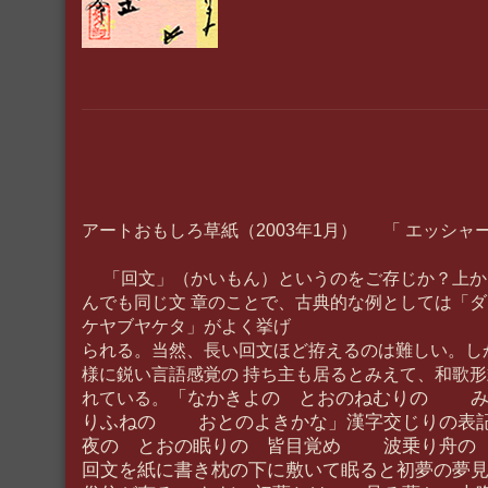
アートおもしろ草紙（2003年1月） 「 エッシャ
「回文」（かいもん）というのをご存じか？上か
んでも同じ文 章のことで、古典的な例としては「
ケヤブヤケタ」がよく挙げ
られる。当然、長い回文ほど拵えるのは難しい。し
様に鋭い言語感覚の 持ち主も居るとみえて、和歌
「なかきよの とおのねむりの み
れている。
りふねの おとのよきかな」漢字交じりの表記
夜の とおの眠りの 皆目覚め 波乗り舟の 
回文を紙に書き枕の下に敷いて眠ると初夢の夢