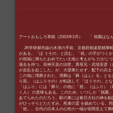
アートおもしろ草紙（2003年3月） 「 祝園はな
JR学研都市線の木津の手前、京都府相楽郡精華
がある。「ほ うその」と読む。「祝」の字がつく
の祝福に満ちたおめでたい土地と考えがち だがじ
過去を持つ。崇神天皇の治世。異母兄・武埴安彦（
が反乱を起こした。が、大望果たせず、配下の兵士
この地に埋葬された。埋葬は「葬（はふ）る」とも
り苑」（はふりその）が転訛して 「ほうその」と
「はふり」には「葬り」の他に「祝」（はふり）（
く人） の意味もある。このため、いつしか「祝園
あてられたのだろう。駅の東には春日大社の神を勧
がひっそりとたたずみ、死者の霊 を鎮めている。
「祝」。古代の日本人の心性の一端が垣間見えて興