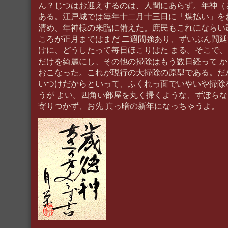
ん？じつはお迎えするのは、人間にあらず。年神（
ある。江戸城では毎年十二月十三日に「煤払い」を
清め、年神様の来臨に備えた。庶民もこれにならい
ころが正月まではまだ 二週間強あり、ずいぶん間
けに、どうしたって毎日ほこりはた まる。そこで
だけを綺麗にし、その他の掃除はもう数日経って 
おこなった。これが現行の大掃除の原型である。だ
いつけだからといって、ふくれっ面でいやいや掃除
うが よい。四角い部屋を丸く掃くような、ずぼら
寄りつかず、お先 真っ暗の新年になっちゃうよ。