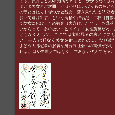
げる。負けじと太郎 冠者が釣ると、かかったのは
よいよ美女とご対面、とばかりに かぶりものをと
の妻とは似ても似つかぬ醜女。驚き呆れた太郎 冠
おいて逃げ出す、という滑稽な作品だ。二枚目俳優
で醜女に化けるため観客は大喜び。ただし、良識派
いからって、あの扱いはヒドイ」「女性蔑視だわ」
ともかくとして、ここでは太郎冠者の哀れさに
い。主人 は難なく美女を射止めたのに、なぜ彼
まどう太郎冠者の脳裏を身分制社会への義憤が少し
れはも はや中世人ではなく、立派な近代人である。