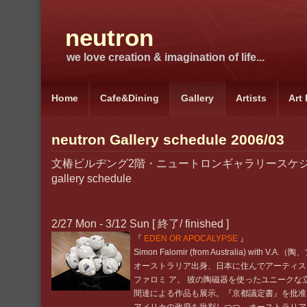
neutron
we love creation & imagination of life...
Home
Cafe&Dining
Gallery
Artists
Art
neutron Gallery schedule 2006/03
文椿ビルヂング2階・ニュートロンギャラリースケジュール
gallery schedule
2/27 Mon - 3/12 Sun [ 終了/ finished ]
『
EDEN OR APOCALYPSE
』
Simon Falomir (from Australia) with V
オーストラリア出身、日本に住んでアーティス
ファロミ ア。 彼の陶磁器を使ったユニークな
間達による作品も展示。『京都議定書』を批准