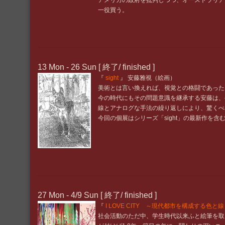
アメリカの政府を批判しつつ、オーストラリア
一役買う。
13 Mon - 26 Sun [ 終了/ finished ]
『
sight
』 安藤雅視（絵画）
美術とは言い換えれば、視覚との格闘であ
今の時代にもその問題意識を継承する安藤は、
線とアナログな手法の繰り返しにより、驚くべ
今回の個展はシリーズ「sight」の最新作を含
27 Mon - 4/9 Sun [ 終了/ finished ]
『
I LOVE CITY ～現代都市を構成する色と
社会活動のただ中、学生時代以来ふと絵筆を取