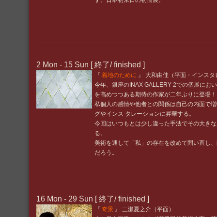
す。日本初来日の初個展。
2 Mon - 15 Sun [ 終了/ finished ]
『
着地のために
』 大和由佳（平面・インスタ
今年、銀座のINAX GALLERY 2での個展
を高めつつある期待の作家が二年ぶりに登場！
私個人の感情や他者との関係は自己の内面で増
グやインス タレーションに昇華する。
今回はいつもとは少し違った手法でその大きな
る。
美術を通して「私」の存在を改めて問い直し、
だろう。
16 Mon - 29 Sun [ 終了/ finished ]
『
奇景
』 三瀬夏之介（平面）