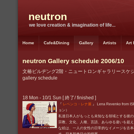
neutron
we love creation & imagination of life...
Home
Cafe&Dining
Gallery
Artists
Art
neutron Gallery schedule 2006/10
文椿ビルヂング2階・ニュートロンギャラリースケジュール
gallery schedule
18 Mon - 10/1 Sun [ 終了/ finished ]
『
レベンコ・レナ展
』 Lena Revenko fro
ョン）
私達日本人がもっとも未知なる領域とする彼の
宗教、文化、人種、言語、あらゆる違いを超え
な絵は、一人の女性の日常的なイメージを古本