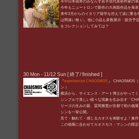
今や日本画界のみならず若手現代美術作家の筆
今年もニュートロンで新作の大画面作品を
来年3月からのイタリア留学を控えて波に乗る
は間違い無 い。他に小品も多数展示・販売予
をコレクションしてみては？
30 Mon - 11/12 Sun [ 終了/ finished ]
『
experiences CHAOSMOS
』 CHAOSMO
ン ）
横浜から、サイエンス・アート博士がやってく
シンプルで美しい様々な現象を生み出す「CHAOS
リーズの生みの親、冨岡雅寛が京都で初の個展
シンを一挙公開。
見て・触れて・感じるカオスを体験せよ！奏作
この個展に合わせてカオスモス・マシンの限定