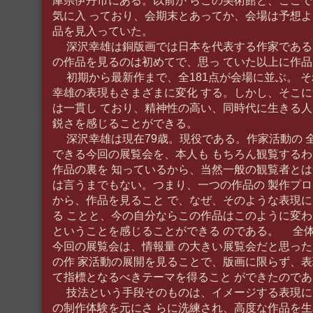
庫県伊丹市にある。以前か らこの美術館と、ここ
気に入 っており、会期末とあってか、会場は予想よ
品を見入っていた。
深沢幸雄は銅版画では日本を代表する作家である
の作品を見るのは初めてで、思っ ていた以上に作
初期から最新作まで、全181点が会場に並ぶ。 
幸雄の表現もさまざまに変化 する。しかし、そこ
は一貫し ており、精神性の高い、同時代に生きる人
鋭さを感じることができる。
深沢幸雄は現在79歳。現役である。作家活動の 
できる今回の展覧会を、本人も もちろん観覧する
作品の裏を 知っているから、当然一般の観覧者とは
は言うまでもない。つまり、一つの作品の 製作プ
から、作品を見ること で、なぜ、そのような表現
る ことと、今の自分ならこの作品はこのように変わ
ということを感じることができる のである。 全
今回の展覧会は、情報量 の大きい展覧会だと思っ
の作 家活動の展開を見ることで、版画に限らず、表
て指標となるべきテーマを得ること ができたのであ
技法という手段そのものは、イメージする表現に
の制作体験を元にさ らに洗練され、高度な作品を