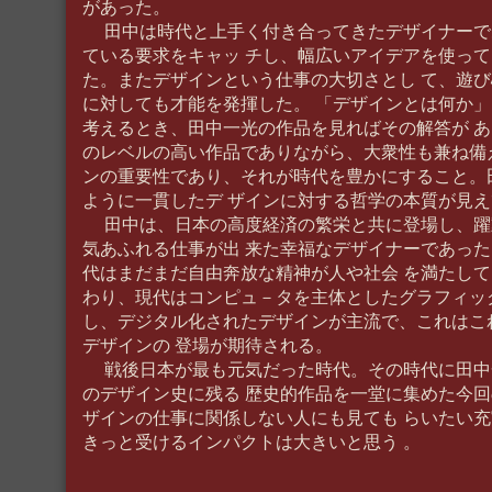
があった。
田中は時代と上手く付き合ってきたデザイナーで
ている要求をキャッ チし、幅広いアイデアを使っ
た。またデザインという仕事の大切さとし て、遊
に対しても才能を発揮した。 「デザインとは何か
考えるとき、田中一光の作品を見ればその解答が 
のレベルの高い作品でありながら、大衆性も兼ね備
ンの重要性であり、それが時代を豊かにすること。
ように一貫したデ ザインに対する哲学の本質が見
田中は、日本の高度経済の繁栄と共に登場し、躍
気あふれる仕事が出 来た幸福なデザイナーであっ
代はまだまだ自由奔放な精神が人や社会 を満たし
わり、現代はコンピュ－タを主体としたグラフィッ
し、デジタル化されたデザインが主流で、これはこ
デザインの 登場が期待される。
戦後日本が最も元気だった時代。その時代に田中
のデザイン史に残る 歴史的作品を一堂に集めた今
ザインの仕事に関係しない人にも見ても らいたい
きっと受けるインパクトは大きいと思う 。