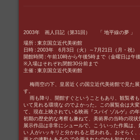
2003年 画人日記（第31回） 「 地平線の夢 」
場所 : 東京国立近代美術館
日時 : 2003年 6月3日（火）～7月21日（月・祝）
開館時間 : 午前10時から午後5時まで（金曜日は午
※入場はそれぞれ閉館30分前まで
主催 : 東京国立近代美術館
梅雨空の下、皇居近くの国立近代美術館で見た展
す。
雨も降り、開館すぐということもあり、観覧者も
いて見れる環境な のでよかった。この展覧会は大
て、現在上映されている映画『スパイ ゾルゲ』の
初期の歴史的な考察も兼ねて、美術界の当時の現状
展示作品は非常にシュールで、こういった作風は、
い 人がハッキリと分かれると思われる。おそらく
画との連動もあるの で企画されたのかも知れない。