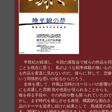
半世紀が経過し、今回の展覧会で彼らの作品を同
ことを残念に思う。 私のような戦争体験の無いも
も作品を素直に見れないのだ。彼らに 対して、悲
いう同情的な思いが起るからだろう。
全体を通して、作風は当時のヨーロッパの影響が
にも共通した雰囲 気や色彩が見られることからも
報を得る手段や、その内容や数も限 られていたの
かし、まず時代を感じさせる表現、構図的な面白さ
品のテーマを追求し続けた結果として、熟成度の高
る。“昭和”という時代を検証する上で、今回の展覧