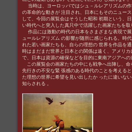
当時は、ヨーロッパではシュ－ルレアリズムの作
の革命的な動きが 注目され、日本にもそのニュー
して、今回の展覧会はそうした昭和 初期という、
い時代へと突入した真只中で活躍した画家たちを取
作品には激動の時代の日本をさまざまな表現で展
ュールレアリズム の影響が随所に感じられる。時
れた若い画家たちも、自らの理想の 世界を作品を
時はまだまだ世界と日本との関係は遠く、アメリカ
で、日本は資源の確保などを目的に東南アジアへ
この展覧会の画家たちの中にも戦争へ出陣し、命
先行きの不安な緊 張感のある時代のことを考える
た理想の世界に希望を見い出したか ったに違いな
知らされる 。