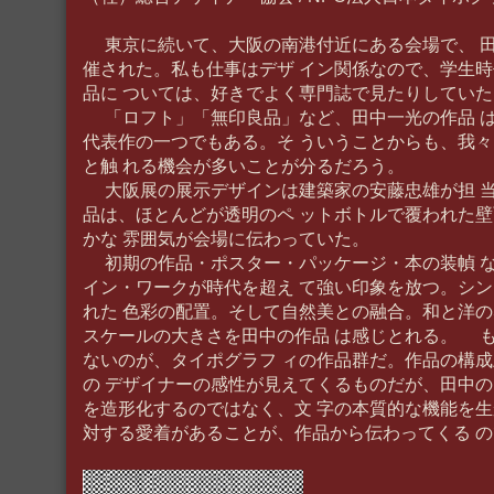
東京に続いて、大阪の南港付近にある会場で、 
催された。私も仕事はデザ イン関係なので、学生
品に ついては、好きでよく専門誌で見たりしていた
「ロフト」「無印良品」など、田中一光の作品 
代表作の一つでもある。そ ういうことからも、我
と触 れる機会が多いことが分るだろう。
大阪展の展示デザインは建築家の安藤忠雄が担 
品は、ほとんどが透明のペ ットボトルで覆われた
かな 雰囲気が会場に伝わっていた。
初期の作品・ポスター・パッケージ・本の装幀 
イン・ワークが時代を超え て強い印象を放つ。シ
れた 色彩の配置。そして自然美との融合。和と洋の
スケールの大きさを田中の作品 は感じとれる。 
ないのが、タイポグラフ ィの作品群だ。作品の構
の デザイナーの感性が見えてくるものだが、田中の
を造形化するのではなく、文 字の本質的な機能を
対する愛着があることが、作品から伝わってくる の