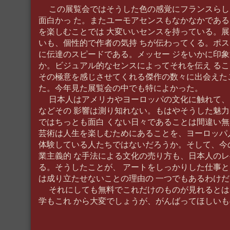
この展覧会ではそうした色の感覚にフランスらし
面白かっ た。またユーモアセンスもなかなかであ
を楽しむことでは 大変いいセンスを持っている。
いも、個性的で作者の気持 ちが伝わってくる。ポ
に伝達のスピードである。メッセー ジをいかに印
か。ビジュアル的なセンスによってそれを伝え る
その極意を感じさせてくれる傑作の数々に出会えた
た。今年見た展覧会の中でも特によかった。
日本人はアメリカやヨーロッパの文化に触れて、
などその 影響は測り知れない。もはやそうした魅
ではちっとも面白 くない日々であることは間違い
芸術は人生を楽しむためにあることを、ヨーロッパ
体験している人たちではないだろうか。そして、今
業主義的 な手法による文化の売り方も、日本人の
る。そうしたことが、 アートをしっかりした仕事
は成り立たせないことの理由の 一つでもあるわけだ
それにしても無料でこれだけのものが見れるとは
学もこれ から大変でしょうが、がんばってほしいも