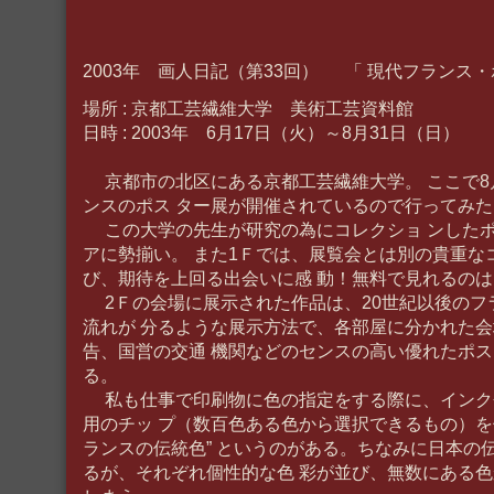
2003年 画人日記（第33回） 「 現代フランス・
場所 : 京都工芸繊維大学 美術工芸資料館
日時 : 2003年 6月17日（火）～8月31日（日）
京都市の北区にある京都工芸繊維大学。 ここで8
ンスのポス ター展が開催されているので行ってみた
この大学の先生が研究の為にコレクショ ンしたポ
アに勢揃い。 また1Ｆでは、展覧会とは別の貴重な
び、期待を上回る出会いに感 動！無料で見れるの
2Ｆの会場に展示された作品は、20世紀以後のフ
流れが 分るような展示方法で、各部屋に分かれた
告、国営の交通 機関などのセンスの高い優れたポ
る。
私も仕事で印刷物に色の指定をする際に、インク
用のチッ プ（数百色ある色から選択できるもの）を
ランスの伝統色” というのがある。ちなみに日本の
るが、それぞれ個性的な色 彩が並び、無数にある