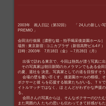
2003年 画人日記（第32回） 「 24人の新しい写
PREMIO 」
会田法行個展［濃密な箱－拍手喝采後楽園ホール］
場所 : 東京新宿 : コニカプラザ（新宿高野ビル4Ｆ）
日時 : 2003年 7月18日（金）～7月28日（月）
出張で訪れる東京で、今回は熱気が漂う写真に出
その写真家は朝日新聞のカメラマンでもある会田
の夏、退社を 決意。写真家としての道を目指すそう
会場の壁を覆い尽くす、後楽園ホールの模様。そ
ボクサーと彼 らを応援する観衆たちがいる。ＴＶ
イトルマッチではなく、ほ とんどがわずかな声援
る。
会田さんの写真からは、そんなボクサーのひたむ
また周囲の人 たちの思いも伝わってきて好感がも