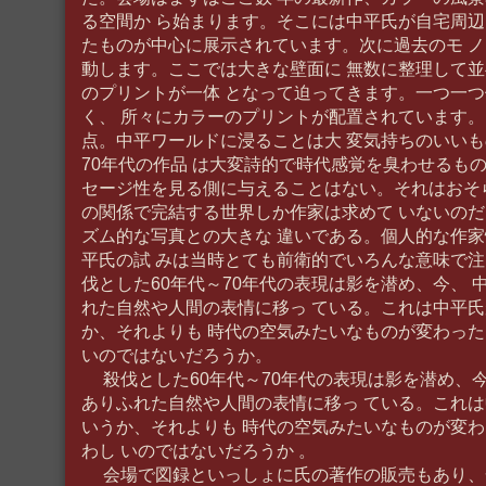
る空間か ら始まります。そこには中平氏が自宅周辺
たものが中心に展示されています。次に過去のモ 
動します。ここでは大きな壁面に 無数に整理して
のプリントが一体 となって迫ってきます。一つ一
く、 所々にカラーのプリントが配置されています。
点。中平ワールドに浸ることは大 変気持ちのいいも
70年代の作品 は大変詩的で時代感覚を臭わせるも
セージ性を見る側に与えることはない。それはおそ
の関係で完結する世界しか作家は求めて いないの
ズム的な写真との大きな 違いである。個人的な作
平氏の試 みは当時とても前衛的でいろんな意味で
伐とした60年代～70年代の表現は影を潜め、今、 
れた自然や人間の表情に移っ ている。これは中平
か、それよりも 時代の空気みたいなものが変わっ
いのではないだろうか。
殺伐とした60年代～70年代の表現は影を潜め、今
ありふれた自然や人間の表情に移っ ている。これ
いうか、それよりも 時代の空気みたいなものが変
わし いのではないだろうか 。
会場で図録といっしょに氏の著作の販売もあり、