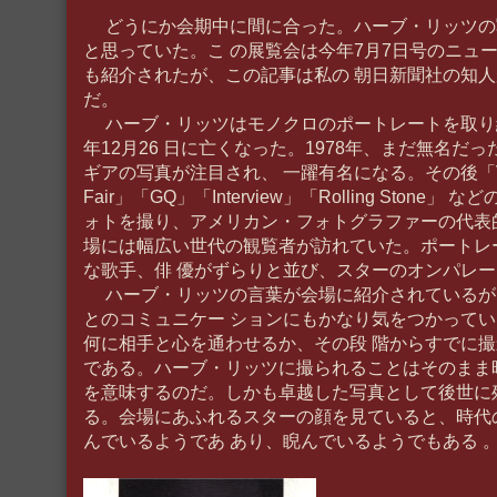
どうにか会期中に間に合った。ハーブ・リッツの
と思っていた。こ の展覧会は今年7月7日号のニュ
も紹介されたが、この記事は私の 朝日新聞社の知
だ。
ハーブ・リッツはモノクロのポートレートを取り続
年12月26 日に亡くなった。1978年、まだ無名だ
ギアの写真が注目され、 一躍有名になる。その後「VOG
Fair」「GQ」「Interview」「Rolling Stone
ォトを撮り、アメリカン・フォトグラファーの代表
場には幅広い世代の観覧者が訪れていた。ポートレ
な歌手、俳 優がずらりと並び、スターのオンパレ
ハーブ・リッツの言葉が会場に紹介されているが
とのコミュニケー ションにもかなり気をつかって
何に相手と心を通わせるか、その段 階からすでに
である。ハーブ・リッツに撮られることはそのまま
を意味するのだ。しかも卓越した写真として後世に
る。会場にあふれるスターの顔を見ていると、時代
んでいるようであ あり、睨んでいるようでもある 