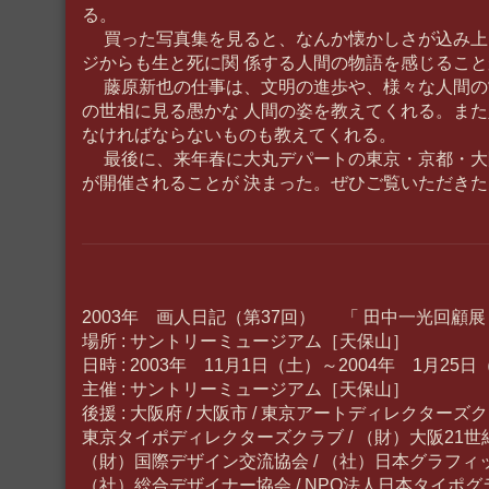
る。
買った写真集を見ると、なんか懐かしさが込み上
ジからも生と死に関 係する人間の物語を感じるこ
藤原新也の仕事は、文明の進歩や、様々な人間の
の世相に見る愚かな 人間の姿を教えてくれる。ま
なければならないものも教えてくれる。
最後に、来年春に大丸デパートの東京・京都・大
が開催されることが 決まった。ぜひご覧いただきた
2003年 画人日記（第37回） 「 田中一光回顧展
場所 : サントリーミュージアム［天保山］
日時 : 2003年 11月1日（土）～2004年 1月25
主催 : サントリーミュージアム［天保山］
後援 : 大阪府 / 大阪市 / 東京アートディレクターズク
東京タイポディレクターズクラブ / （財）大阪21世紀
（財）国際デザイン交流協会 / （社）日本グラフィッ
（社）総合デザイナー協会 / NPO法人日本タイポ