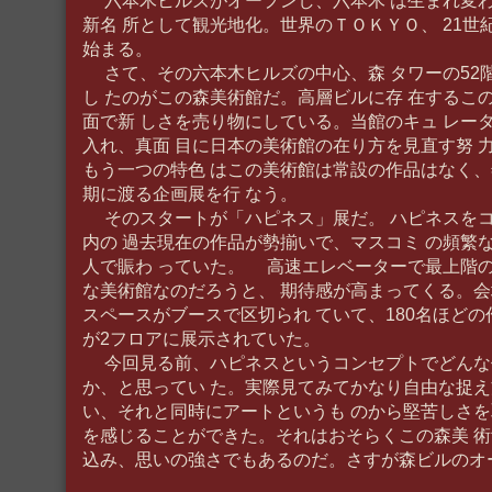
六本木ヒルズがオープンし、六本木 は生まれ変
新名 所として観光地化。世界のＴＯＫＹＯ、 21世
始まる。
さて、その六本木ヒルズの中心、森 タワーの52階
し たのがこの森美術館だ。高層ビルに存 在するこ
面で新 しさを売り物にしている。当館のキュ レー
入れ、真面 目に日本の美術館の在り方を見直す努 
もう一つの特色 はこの美術館は常設の作品はなく、
期に渡る企画展を行 なう。
そのスタートが「ハピネス」展だ。 ハピネスを
内の 過去現在の作品が勢揃いで、マスコミ の頻繁
人で賑わ っていた。 高速エレベーターで最上階の
な美術館なのだろうと、 期待感が高まってくる。会
スペースがブースで区切られ ていて、180名ほどの
が2フロアに展示されていた。
今回見る前、ハピネスというコンセプトでどんな
か、と思ってい た。実際見てみてかなり自由な捉
い、それと同時にアートというも のから堅苦しさ
を感じることができた。それはおそらくこの森美 
込み、思いの強さでもあるのだ。さすが森ビルのオ