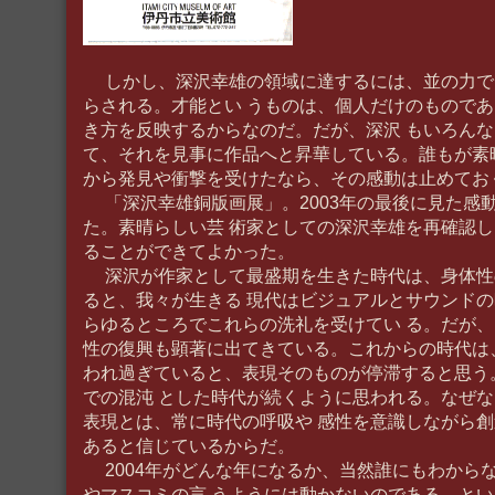
しかし、深沢幸雄の領域に達するには、並の力で
らされる。才能とい うものは、個人だけのもので
き方を反映するからなのだ。だが、深沢 もいろん
て、それを見事に作品へと昇華している。誰もが素
から発見や衝撃を受けたなら、その感動は止めてお
「深沢幸雄銅版画展」。2003年の最後に見た感
た。素晴らしい芸 術家としての深沢幸雄を再確認
ることができてよかった。
深沢が作家として最盛期を生きた時代は、身体性
ると、我々が生きる 現代はビジュアルとサウンド
らゆるところでこれらの洗礼を受けてい る。だが
性の復興も顕著に出てきている。これからの時代は
われ過ぎていると、表現そのものが停滞すると思う
での混沌 とした時代が続くように思われる。なぜ
表現とは、常に時代の呼吸や 感性を意識しながら
あると信じているからだ。
2004年がどんな年になるか、当然誰にもわから
やマスコミの言 うようには動かないのである。という