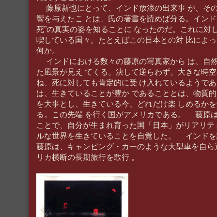
藤原新也にとって、インド放浪の出来事 が、そ
響を与えたこ とは、氏の著書を読めば分る。インド
死”の真実の姿を知ることに なったのだ。これに対
喫している国々。たとえばこの日本との対 比によ
何か。
インドにおける数々の藤原の写真家から は、自
た風景が見え てくる。決して逆らわず。大きな時空
ね、死に対しても肯定的に受 け入れているようであ
は、生きていることが豊か であることとは、物質的
を大事とし、生きている今、どれだけ楽 しめるか
る。この先端 を行く国がアメリカである。 藤原
ことで、自分が生まれ育った国「日本」がリアリテ
ルな世界を生きていることを自覚した。 インドを
藤原は、キャンピング・カーのような大型車を自ら
リカ横断の長期旅行を敢行 。