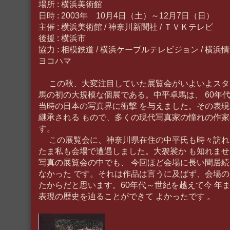
場所 : 横浜美術館
日時 : 2003年 10月4日（土）～12月7日（日）
主催 : 横浜美術館 / 神奈川新聞社 / ＴＶＫテレビ
後援 : 横浜市
協力 : 相模鉄道 / 横浜ケーブルテレビジョン / 横浜情
ヨコハマ
この秋、大変注目していた展覧会がいよいよスタ
馬の初の大規模な個展である。中平卓馬は、 60年
当時の日本の写真界に衝撃 を与えました。その表
継承される もので、多くの現代写真家の憧れの作家
す。
この展覧会に、神奈川県在住の中平氏も時々訪れ
たま私も会場で遭遇しました。大袈裟か も知れま
写真の展覧会の中でも、 今回ほど会場に長い間居
なかった です。それは作品は言うに及ばず、会場の
たからだと思います。60年代～世紀を越えて今 年
表現の歴史を辿ることができて よかったです 。