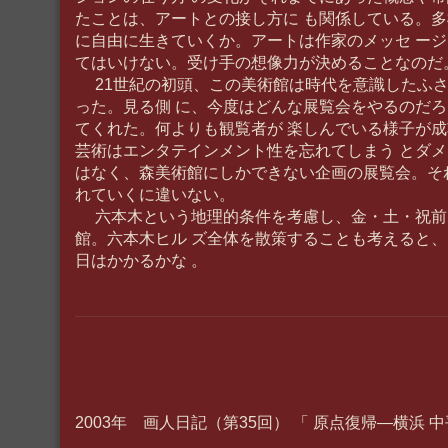
たことは、アートとの接し方に も関係している。
に自由に生きていくか。アートは作家のメッセ ー
てはいけない。受け手の想像力が決めることなのだ
21世紀の初頭、この美術館は時代を意識したふさ
った。見る側 に、今度はどんな展覧会をやるのだ
てくれた。何よりも観覧者が 楽しんでいる様子が
芸術はエンタテインメント性を忘れてしまう とダ
はなく、森美術館にしかできない企画の展覧会。そ
れていくに違いない。
六本木という地理的条件を考慮し、金・土・祝前日
館。六本木ヒル ズ全体を散策することも考えると
日はかかるかな 。
2003年 画人日記（第35回） 「 原点復帰―横浜 