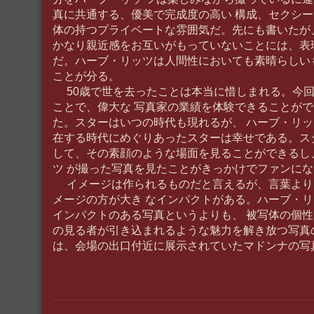
真に共通する、優美で完成度の高い 構成、セクシ
体の持つプライベートな雰囲気だ。先にも書いたが
かなり親近感をお互いがもっていないことには、表
だ。ハーブ・リッツは人間性においても素晴らしい
ことが分る。
50歳で世を去ったことは本当に惜しまれる。今回
ことで、偉大な 写真家の業績を体験できることが
た。スターはいつの時代も現れるが、 ハーブ・リ
在する時代にめぐりあったスターは幸せである。ス
して、その素顔のような場面を見ることができるし
ツ が撮った写真を見たことがきっかけでファンに
イメージは作られるものだと言えるが、言葉より
メージの方が大き なインパクトがある。ハーブ・
インパクトのある写真というよりも、 被写体の個
の見る者が引き込まれるような魅力を解き放つ写真
は、会場の出口付近に展示されていたマドンナの写