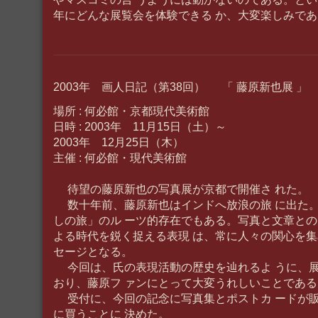
年にどんな展覧会を体験できる か、大変楽しみであ
2003年 画人日記（第38回） 「 藤原新也展 」
場所 : 何必館・京都現代美術館
日時 : 2003年 11月15日（土）～
2003年 12月25日（木）
主催 : 何必館・現代美術館
待望の藤原新也の写真展が京都で開催さ れた。
数十年前、藤原新也はインドへ放浪の旅 に出た
しの旅」のル ーツ的存在でもある。写真と文章との
よる時代を鋭く捉える表現 は、常に人々の関心を集
セージとなる。
今回は、氏の表現活動の歴史を辿れるよ うに、
おり、藤原フ ァンにとって大変うれしいことである
受付に、今回の記念に写真集とポストカ ードが
に買うことに 決めた。