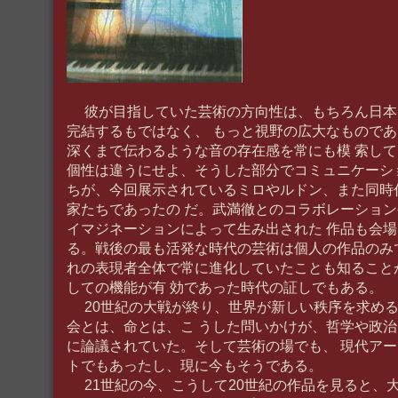
彼が目指していた芸術の方向性は、もちろん日本
完結するもではなく、 もっと視野の広大なもので
深くまで伝わるような音の存在感を常にも模 索し
個性は違うにせよ、そうした部分でコミュニケーシ
ちが、今回展示されているミロやルドン、また同時
家たちであったの だ。武満徹とのコラボレーショ
イマジネーションによって生み出された 作品も会
る。戦後の最も活発な時代の芸術は個人の作品のみ
れの表現者全体で常に進化していたことも知ること
しての機能が有 効であった時代の証しでもある。
20世紀の大戦が終り、世界が新しい秩序を求める
会とは、命とは、こ うした問いかけが、哲学や政
に論議されていた。そして芸術の場でも、 現代ア
トでもあったし、現に今もそうである。
21世紀の今、こうして20世紀の作品を見ると、