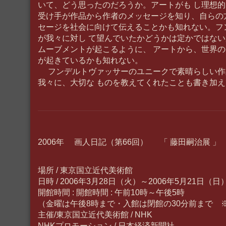
いて、どう思ったのだろうか。アートがも し理想
受け手が作品から作者のメッセージを知り、自らの
セージを社会に向けて伝えることかも知れない。フ
が我々に対し て望んでいたかどうかは定かではな
ムーブメントが起こるように、 アートから、世界
が起きているかも知れない。
フンデルトヴァッサーのユニークで素晴らしい作
我々に、大切な ものを教えてくれたことも書き加
2006年 画人日記（第66回） 「 藤田嗣治展 」
場所 / 東京国立近代美術館
日時 / 2006年3月28日（火）～2006年5月21日（日
開館時間 : 開館時間 : 午前10時～午後5時
（金曜は午後8時まで・入館は閉館の30分前まで 
主催/東京国立近代美術館 / NHK
NHKプロモーション / 日本経済新聞社