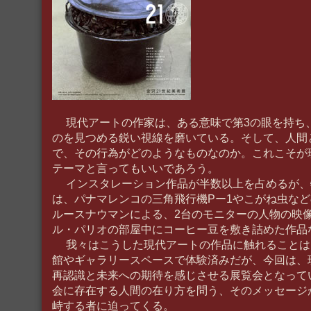
現代アートの作家は、ある意味で第3の眼を持ち
のを見つめる鋭い視線を磨いている。そして、人間
で、その行為がどのようなものなのか。これこそが
テーマと言ってもいいであろう。
インスタレーション作品が半数以上を占めるが、
は、パナマレンコの三角飛行機Pー1やこがね虫な
ルースナウマンによる、2台のモニターの人物の映
ル・パリオの部屋中にコーヒー豆を敷き詰めた作品
我々はこうした現代アートの作品に触れることは
館やギャラリースペースで体験済みだが、今回は、
再認識と未来への期待を感じさせる展覧会となって
会に存在する人間の在り方を問う、そのメッセージ
峙する者に迫ってくる。