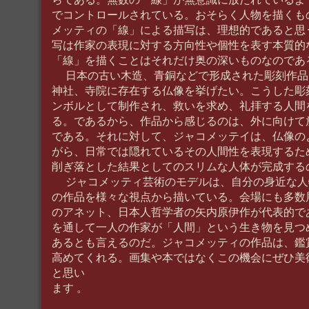
でコントロールされている。おそらく人物を描くも
メッティの「線」による描写は、理想的であると思
写は作家の表現に対する方向性や個性を表す本質的
「線」を描くことはそれだけ奥の深いものなのであ
日本の古い木造、青銅などで形成された彫刻作品
神社、寺院に存在する仏像を挙げたい。こうした彫
ンボルとして制作され、救いを求め、礼拝する人間
る。であるから、作品から感じるのは、外に向けて
である。それに対して、ジャコメッテイは、仏像の
がら、日常では隠れているその人間性を表現するた
削ぎ落とした結果としてのスリムな人体が完成する
ジャコメッティ芸術のモデルは、自分の身近な人
の作品を様々な視点から描いている。会場にも多数
のアネット、日本人哲学者の矢内原伊作が代表的で
を通して一人の作家が「人間」という生き物を見つ
あるとも言えるのだ。ジャコメッティの作品は、鑑
高めてくれる。画集や本ではなくこの機会にぜひ美
と思い
ます 。