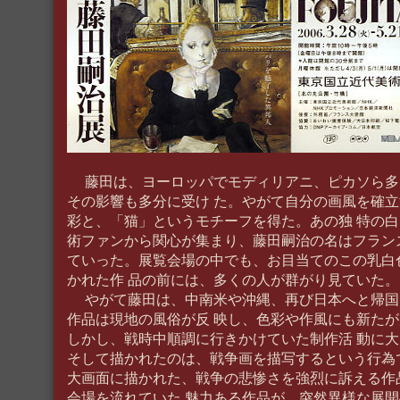
藤田は、ヨーロッパでモディリアニ、ピカソら多
その影響も多分に受け た。やがて自分の画風を確
彩と、「猫」というモチーフを得た。あの独 特の
術ファンから関心が集まり、藤田嗣治の名はフラン
ていった。展覧会場の中でも、お目当てのこの乳白
かれた作 品の前には、多くの人が群がり見ていた。
やがて藤田は、中南米や沖縄、再び日本へと帰国
作品は現地の風俗が反 映し、色彩や作風にも新た
しかし、戦時中順調に行きかけていた制作活 動に
そして描かれたのは、戦争画を描写するという行為
大画面に描かれた、戦争の悲惨さを強烈に訴える作
会場を流れていた 魅力ある作品が、突然異様な展