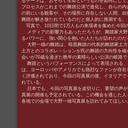
るテーマは、おそらく生命というものを如何にして
プロセスがこれまでの舞踏公演で進化し、自らの内
の前にいる観客や、その場所に存在しない人間、自
舞踏が解き放たれているのだと個人的に推測する。
写真で、10日間で1万人もの来場者を集めた今回
メディアの影響力もあっただろうが、舞踏家大野
るパワーに、強い関心を抱いた人たちが訪れたのだ
大野一雄の舞踏は、暗黒舞踏の代表的舞踏家土方
土方とのコラボレ－ションが氏の舞踏の方向性を確
会いが70歳を過ぎた晩年の素晴らしい公演の岐路
舞踏というパフォーマンスによって表現される、
は、ヨーロッパやアメリカでも熱烈なファンが存在
く評価されており、今回の写真展の後、イタリアで
れている。
日本でも、今回の写真展を皮切りに、要望の声が
真展の開催も予定されている。この機会を逃した人
各地での会場で大野一雄写真展を訪れてみてほしい