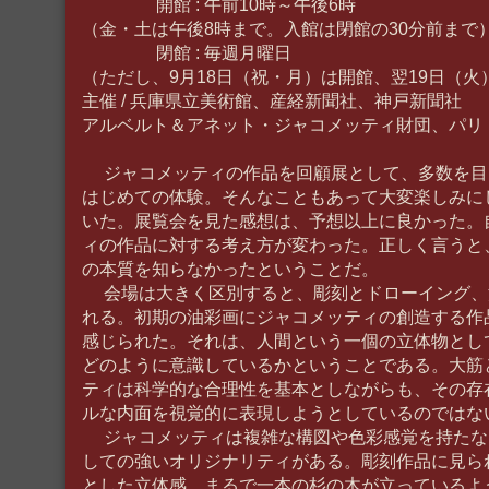
開館 : 午前10時～午後6時
（金・土は午後8時まで。入館は閉館の30分前まで
閉館 : 毎週月曜日
（ただし、9月18日（祝・月）は開館、翌19日（火
主催 / 兵庫県立美術館、産経新聞社、神戸新聞社
アルベルト＆アネット・ジャコメッティ財団、パリ
ジャコメッティの作品を回顧展として、多数を目
はじめての体験。そんなこともあって大変楽しみに
いた。展覧会を見た感想は、予想以上に良かった。
ィの作品に対する考え方が変わった。正しく言うと
の本質を知らなかったということだ。
会場は大きく区別すると、彫刻とドローイング、
れる。初期の油彩画にジャコメッティの創造する作
感じられた。それは、人間という一個の立体物とし
どのように意識しているかということである。大筋
ティは科学的な合理性を基本としながらも、その存
ルな内面を視覚的に表現しようとしているのではな
ジャコメッティは複雑な構図や色彩感覚を持たな
しての強いオリジナリティがある。彫刻作品に見ら
とした立体感、まるで一本の杉の木が立っているよ