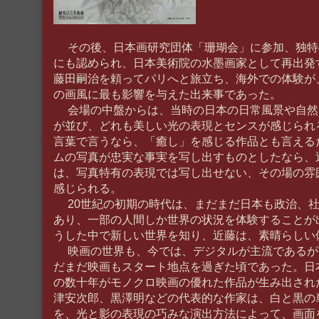
その後、日本画研究団体「珊瑚会」に参加、独特
にも認められ、日本美術院の水墨画家として再出発
藤田嗣治を頼ってパリへと旅立ち、海外での体験が
の画風に最も影響を与えた出来事であった。
会場の中盤からは、当時の日本の日常風景や自然
が並び、どれも美しい光の表現とセンスが感じられ
言葉で言うなら、「癒し」を感じる作品とも言える
ムの写真が忠実な事実を写し出すものとしたなら、
は、写真特有の表現では写し出せない、その場の雰
感じられる。
20世紀の初期の時代は、まだまだ日本も政治、社
あり、一部の人間しか世界の状況を体験することが
うした中で新しい世界を知り、近藤は、素晴らしい
映画の世界も、今では、デジタルが主流であるが、
だまだ映画もスタート地点を過ぎた頃であった。日
の数十年がモノクロ映画の優れた作品が生み出され
津安次郎、黒澤明などの代表的な作家は、白と黒の
を、光と影の表現の巧みな演出方法によって、画面