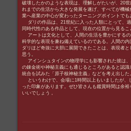
破壊したかのような表現は、理解しがたいが、20
れまでの生活から大きな発展を遂げ、すべてが機械
業へ産業の中心が変わったターニングポイントでも
ダリの作品は、21世紀に入った人類にとって、過
同時代性のある作品として、現在の位置から見るこ
アートは文化として、人間の生活を豊かにするの
科学的な表現を兼ね備えているのである。人間の内
ダリほど奇抜に大胆に展開できたことは、表現者と
思う。
アインシュタインの物理学にも影響された彼は、
の錬金術や神秘主義にも通じるところがあると認識
統合を試みた「原子核神秘主義」などを考え出した
というわけで、会場に1時間以上もいましたが、
った印象があります。ぜひ皆さんも鑑賞時間は余裕
いいでしょう 。