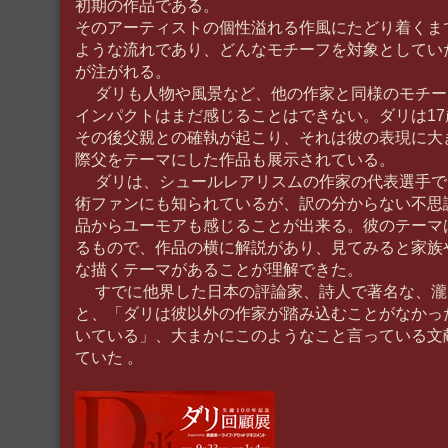
初期の作品である。
そのアーティストの個性溢れる作風にたどり着くま
ような流れであり、どんなモチーフを対象としてい
が注がれる。
ダリも人物や風景など、他の作家と同様のモチー
インパクトはまだ感じることはできない。ダリは1
その後父親との確執が起こり、それは彼の表現に大
際父をテーマにした作品も展示されている。
ダリは、シュールレアリスムの作家の代表選手で
術ファンにも知られているが、訳の分からない不思
品からユーモアも感じることが出来る。彼のテーマ
るもので、作品の横に解説があり、見てみると家族
な描くテーマがあることが理解できた。
すでに他界した日本の評論家、詩人で著名な、瀧
と、「ダリは彼以外の作家が踏み込むことがなかっ
いている」、大まかにこのようなこと言っている文
ていた 。