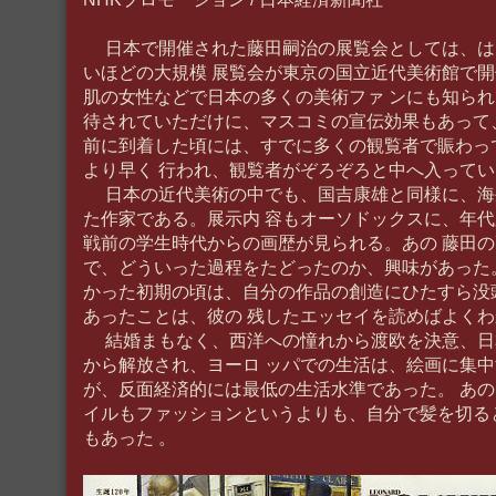
日本で開催された藤田嗣治の展覧会としては、は
いほどの大規模 展覧会が東京の国立近代美術館で
肌の女性などで日本の多くの美術ファ ンにも知ら
待されていただけに、マスコミの宣伝効果もあって、
前に到着した頃には、すでに多くの観覧者で賑わっ
より早く 行われ、観覧者がぞろぞろと中へ入って
日本の近代美術の中でも、国吉康雄と同様に、海
た作家である。展示内 容もオーソドックスに、年
戦前の学生時代からの画歴が見られる。あの 藤田
で、どういった過程をたどったのか、興味があった
かった初期の頃は、自分の作品の創造にひたすら没
あったことは、彼の 残したエッセイを読めばよく
結婚まもなく、西洋への憧れから渡欧を決意、日
から解放され、ヨーロ ッパでの生活は、絵画に集
が、反面経済的には最低の生活水準であった。 あ
イルもファッションというよりも、自分で髪を切る
もあった 。