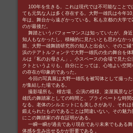
100年を生きる。これは現代では不可能なことでは
ても元気な人は多く存在する。大野一雄氏は今年10
年は、舞台から遠ざかっている。私も京都の大学で2
のが最後だ。
舞踏というパフォーマンスは知っていたが、身近
知人もなかったし、積極的に見たいとも思わなかっ
前、大野一雄舞踏研究所の知人と出会い、そのご縁で
浜のテアトルフォンテで大野一雄氏の生の舞台を体
ルは「私のお母さん」。小スペースの会場で見た公
クトというよりも、自分にとっては、心地よい空間
の存在が印象的であった。
今回の写真展は大野一雄氏を被写体として撮った4
が集結した場である。
撮影場所も、稽古場、公演の模様、楽屋風景など
雄氏の舞踏家としての時間と、プライベートな時間
なる。老体のシルエットにも美しさがあり、それは
鍛えられたものであることは間違いない。その魅力
にこの舞踏家の存在証明がある。
一瞬一瞬が過去であり現在であり未来でもある舞
体感を生み出せるかが肝要である 。