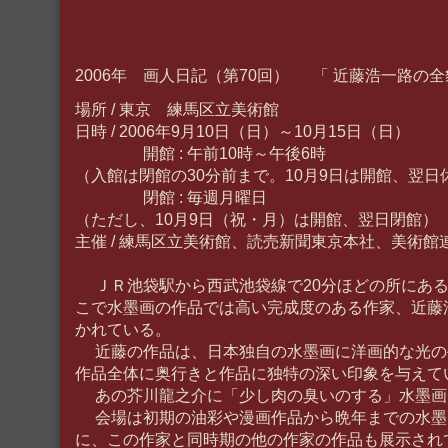
2006年 画人日記（第70回） 「 近藤浩一路の全
場所 / 東京 練馬区立美術館
日時 / 2006年9月10日（日）～10月15日（日）
開館 : 午前10時～午後6時
（入館は閉館の30分前まで。10月9日は開館、翌日
閉館 : 毎週月曜日
（ただし、10月9日（祝・月）は開館、翌日閉館）
主催 / 練馬区立美術館、読売新聞東京本社、美術館
ＪＲ池袋駅から西武池袋線で20分ほどの所にある
こで水墨画の作品では高い完成度のある作家、近藤
かれている。
近藤の作品は、日本独自の水墨画に洋画的な光の
作品全体に奥行きと作品に独特の深い印象を与えて
あの芥川龍之介に「少し肉の臭いのする」水墨画
会場は初期の油彩や漫画作品から晩年までの水墨
に、この作家と同時期の他の作家の作品も展示され