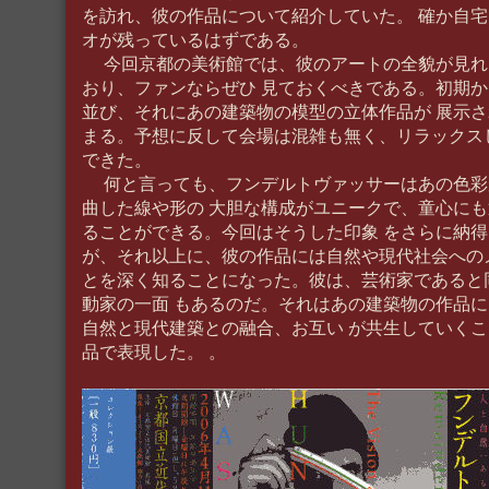
を訪れ、彼の作品について紹介していた。 確か自
オが残っているはずである。
今回京都の美術館では、彼のアートの全貌が見れ
おり、ファンならぜひ 見ておくべきである。初期
並び、それにあの建築物の模型の立体作品が 展示
まる。予想に反して会場は混雑も無く、リラックス
できた。
何と言っても、フンデルトヴァッサーはあの色彩
曲した線や形の 大胆な構成がユニークで、童心に
ることができる。今回はそうした印象 をさらに納
が、それ以上に、彼の作品には自然や現代社会への
とを深く知ることになった。彼は、芸術家であると
動家の一面 もあるのだ。それはあの建築物の作品
自然と現代建築との融合、お互い が共生していく
品で表現した。 。