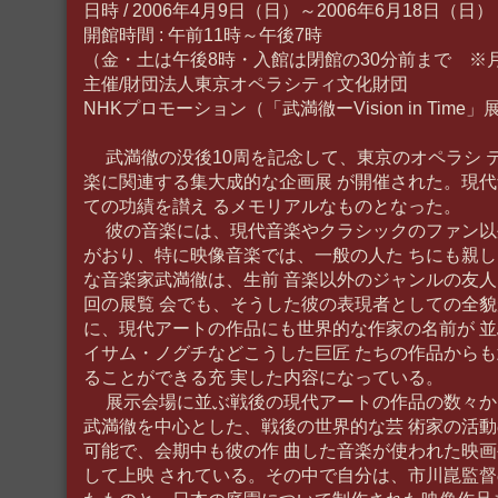
日時 / 2006年4月9日（日）～2006年6月18日（日）
開館時間 : 午前11時～午後7時
（金・土は午後8時・入館は閉館の30分前まで ※
主催/財団法人東京オペラシティ文化財団
NHKプロモーション（「武満徹ーVision in Time」
武満徹の没後10周を記念して、東京のオペラシ 
楽に関連する集大成的な企画展 が開催された。現
ての功績を讃え るメモリアルなものとなった。
彼の音楽には、現代音楽やクラシックのファン以
がおり、特に映像音楽では、一般の人た ちにも親
な音楽家武満徹は、生前 音楽以外のジャンルの友
回の展覧 会でも、そうした彼の表現者としての全貌
に、現代アートの作品にも世界的な作家の名前が 
イサム・ノグチなどこうした巨匠 たちの作品から
ることができる充 実した内容になっている。
展示会場に並ぶ戦後の現代アートの作品の数々か
武満徹を中心とした、戦後の世界的な芸 術家の活
可能で、会期中も彼の作 曲した音楽が使われた映
して上映 されている。その中で自分は、市川崑監督