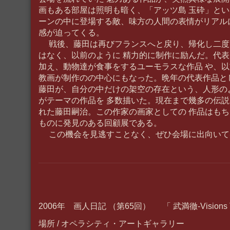
画もある部屋は照明も暗く、「アッツ島 玉砕」と
ーンの中に登場する敵、味方の人間の表情がリアル
感が迫ってくる。
戦後、藤田は再びフランスへと戻り、帰化し二度
はなく、以前のように 精力的に制作に励んだ。代
加え、動物達が食事をするユーモラスな作品 や、
教画が制作のの中心にもなった。晩年の代表作品と
藤田が、自分の中だけの架空の存在という、人形の
がテーマの作品を 多数描いた。現在まで幾多の伝
れた藤田嗣治。この作家の画家としての 作品はも
ものに発見のある回顧展である。
この機会を見逃すことなく、ぜひ会場に出向いて
2006年 画人日記 （第65回） 「 武満徹-Visions 
場所 / オペラシティ・アートギャラリー