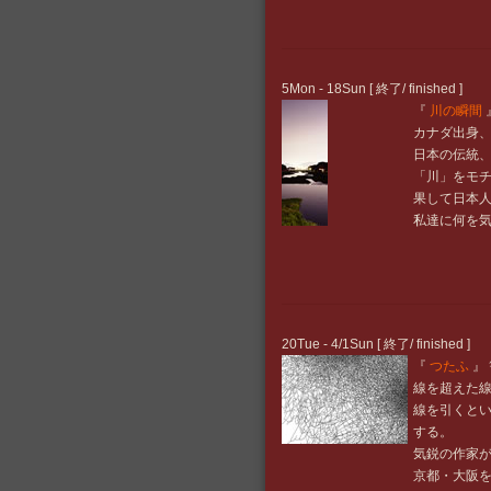
5Mon - 18Sun [ 終了/ finished ]
『
川の瞬間
』
カナダ出身
日本の伝統
「川」をモ
果して日本
私達に何を
20Tue - 4/1Sun [ 終了/ finished ]
『
つたふ
』
線を超えた
線を引くと
する。
気鋭の作家が
京都・大阪