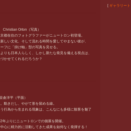
[
ギャラリート
 Christian Orton（写真）
、京都在住のフォトグラファーがニュートロン初登場。
、新しい文化、そして流れる時間を愛してやまない彼が、
チーフに「掛け軸」型の写真を見せる。
人よりも日本人らしく、しかし新たな発見を備える視点は、
気づかせてくれるだろうか？
 笹倉洋平（平面）
線。動きだし、やがて形を留める線。
いう行為から生まれる現象は、こんなにも多様に観客を魅了
2年ぶりにニュートロンでの個展を開催。
を中心に精力的に活動してきた成果を如何なく発揮する！