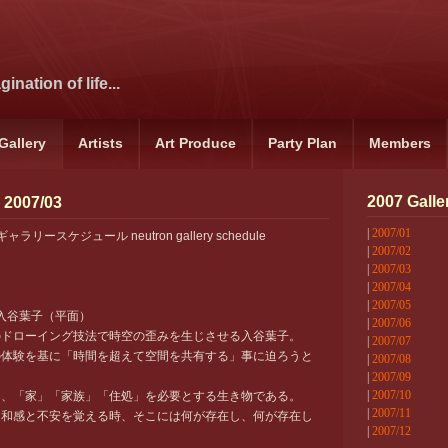
ination of life...
Gallery
Artists
Art Produce
Party Plan
Members
2007 Galle
 2007/03
|
2007/01
スケジュール neutron gallery schedule
|
2007/02
|
2007/03
|
2007/04
|
2007/05
 入谷葉子（平面）
|
2007/06
のドローイング技法で時空の歪みを生じさせる入谷葉子。
|
2007/07
の体験を基に「時間を超えて空間を共有する」事に迫ろうと
|
2007/08
|
2007/09
|
2007/10
も、「家」「家族」「住処」を必要とする生き物である。
|
2007/11
違和感と不安を覚える時、そこには何が存在し、何が存在し
|
2007/12