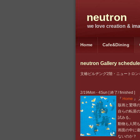
neutron
we love creation & imag
Home
Cafe&Dining
neutron Gallery schedule
文椿ビルヂング2階・ニュートロンギャラリー
2/19Mon - 4Sun [ 終了/ finished ]
『
Home
』
版画と驚嘆
自らの転居
試みる。
動物も人間
画面の中に
ないのか？