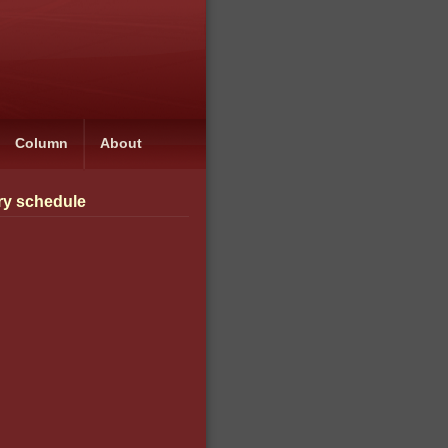
Column
About
ry schedule