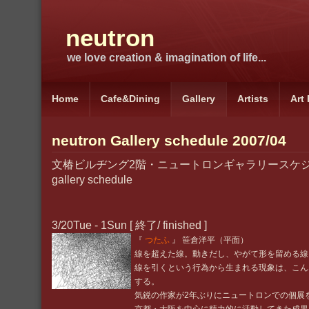
neutron
we love creation & imagination of life...
Home
Cafe&Dining
Gallery
Artists
Art
neutron Gallery schedule 2007/04
文椿ビルヂング2階・ニュートロンギャラリースケジュール
gallery schedule
3/20Tue - 1Sun [ 終了/ finished ]
『
つたふ
』 笹倉洋平（平面）
線を超えた線。動きだし、やがて形を留める線
線を引くという行為から生まれる現象は、こん
する。
気鋭の作家が2年ぶりにニュートロンでの個展