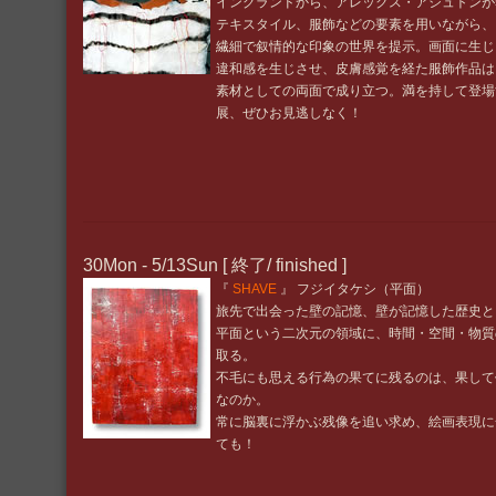
イングランドから、アレックス・アシュトンが
テキスタイル、服飾などの要素を用いながら、
繊細で叙情的な印象の世界を提示。画面に生じ
違和感を生じさせ、皮膚感覚を経た服飾作品は
素材としての両面で成り立つ。満を持して登場
展、ぜひお見逃しなく！
30Mon - 5/13Sun [ 終了/ finished ]
『
SHAVE
』 フジイタケシ（平面）
旅先で出会った壁の記憶、壁が記憶した歴史と
平面という二次元の領域に、時間・空間・物質
取る。
不毛にも思える行為の果てに残るのは、果して
なのか。
常に脳裏に浮かぶ残像を追い求め、絵画表現に
ても！