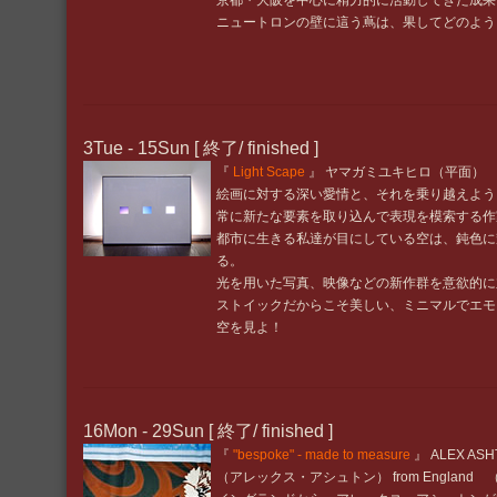
京都・大阪を中心に精力的に活動してきた成果
ニュートロンの壁に這う蔦は、果してどのよう
3Tue - 15Sun [ 終了/ finished ]
『
Light Scape
』 ヤマガミユキヒロ（平面）
絵画に対する深い愛情と、それを乗り越えよう
常に新たな要素を取り込んで表現を模索する作
都市に生きる私達が目にしている空は、鈍色に
る。
光を用いた写真、映像などの新作群を意欲的に
ストイックだからこそ美しい、ミニマルでエモ
空を見よ！
16Mon - 29Sun [ 終了/ finished ]
『
"bespoke" - made to measure
』 ALEX ASH
（アレックス・アシュトン） from Englan