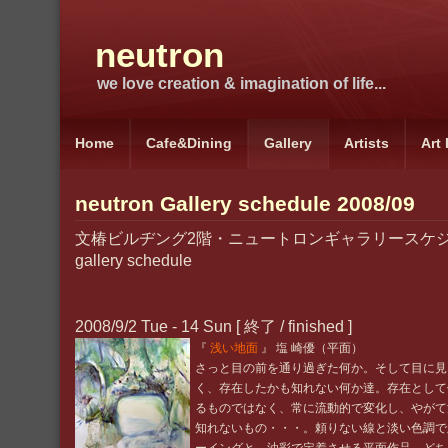
neutron
we love creation & imagination of life...
Home
Cafe&Dining
Gallery
Artists
Art
neutron Gallery schedule 2008/09
文椿ビルヂング2階・ニュートロンギャラリースケジュール
gallery schedule
2008/9/2 Tue - 14 Sun
[ 終了 / finished ]
『
浅い地面
』 塩 崎優（平面）
さっと目の前を通り過ぎた何か。そして目に見
く、存在したかも知れない何か達。存在として
るものではなく、常に流動的で変化し、やがて
知れないもの・・・。頼りない線と淡い色調で