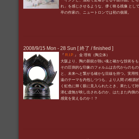
ーイングと、油彩で定着させる平面作品。どち
れ」を感じさせるような、儚く映る残像 とし
卒の作家の、ニュートロンでは初の個展。
2008/9/15 Mon - 28 Sun
[ 終了 / finished ]
『
R.I.P.
』 金 理有（陶立体）
大阪より、陶の新鋭が熱い魂と確かな技術をも
その圧倒的な印象のフォルムは古代からのもの
と、未来へと繋がる確かな目線を持つ。実用性
遠のテーマを内包しつつも、より人間 の根源
く虹色に輝く眼に見入られたとき、果たして対
潜む虚無が映し出されるのか、はたまた内側の
感覚を覚えるのか！？