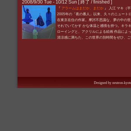
2008/9/30 Tue - 10/12 Sun
[ 終了 / finished ]
『
アラームはまだか、まだか
』 入江 マキ（
2005年の「夜の番人」以来、久々のニュート
在東京在住の作家。摩訶不思議な、夢の中の世
それでいてかす かな体温と感情を持つ。キラ
ローイングと、アクリルによる絵画 作品によ
清涼感に満ちた、この世界の別時間をぜひ、ご
Designed by neutron-kyoto