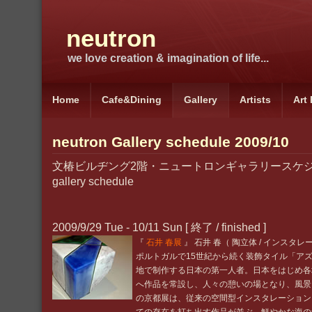
neutron
we love creation & imagination of life...
Home
Cafe&Dining
Gallery
Artists
Art
neutron Gallery schedule 2009/10
文椿ビルヂング2階・ニュートロンギャラリースケジュール
gallery schedule
2009/9/29 Tue - 10/11 Sun [ 終了 / finished ]
『
石井 春展
』 石井 春（ 陶立体 / インスタ
ポルトガルで15世紀から続く装飾タイル「ア
地で制作する日本の第一人者。日本をはじめ各
へ作品を常設し、人々の憩いの場となり、風景
の京都展は、従来の空間型インスタレーション