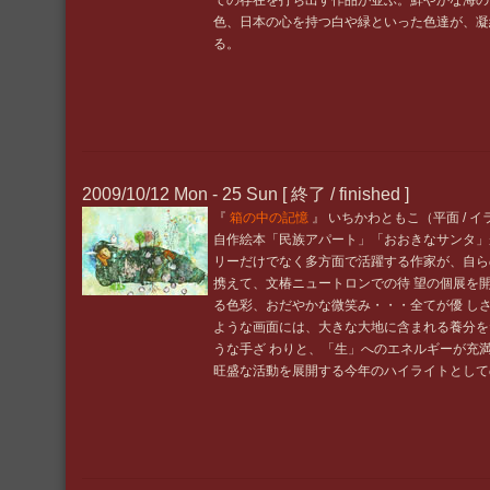
ての存在を打ち出す作品が並ぶ。鮮やかな海の
色、日本の心を持つ白や緑といった色達が、凝
る。
2009/10/12 Mon - 25 Sun [ 終了 / finished ]
『
箱の中の記憶
』 いちかわともこ（平面 / 
自作絵本「民族アパート」「おおきなサンタ」
リーだけでなく多方面で活躍する作家が、自ら
携えて、文椿ニュートロンでの待 望の個展を
る色彩、おだやかな微笑み・・・全てが優 し
ような画面には、大きな大地に含まれる養分を
うな手ざ わりと、「生」へのエネルギーが充
旺盛な活動を展開する今年のハイライトとして