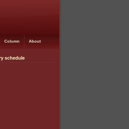
Column
About
ry schedule