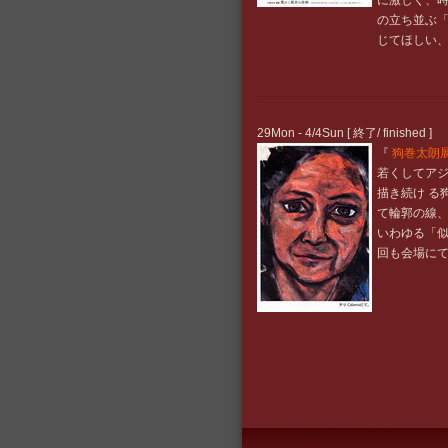
に激しく、時
の立ち並ぶ「
じてほしい
29Mon - 4/4Sun [ 終了/ finished ]
『
狗巻太朗
若くしてア
描き続け る
て輪郭の線、
いわゆる「似
回も会場に