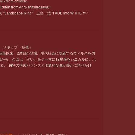
from childisc
n from AnN-shitsu(osaka)
久 "Landscape Ring" 五島一浩 "FADE into WHITE #4"
』 サキップ （絵画）
個展以来、2度目の登場。現代社会に蔓延するウィルスを切
回から、今回は「占い」をテーマに12星座をシニカルに、ポ
る。 独特の構図バランスと印象的な像が静かに語りかけ