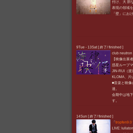
付け、大 胆
表現の領域を
「壁」におけ
9Tue - 13Sat [ 終了/ finished ]
club neutron
【映像出展
惑星ループマニア
JIN-RUI
KLOMA、片山
■音楽と映
達。
会期中は地
す。
14Sun [ 終了/ finished ]
「
tropfen9.0
LIVE: lullato