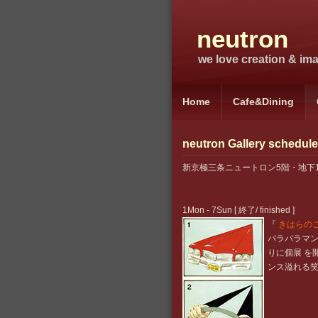
neutron
we love creation & imag
Home
Cafe&Dining
neutron Gallery schedule
新京極三条ニュートロン5階・地下
1Mon - 7Sun [ 終了/ finished ]
『
きはらの
パラパラマ
りに個展 を
ンス溢れる笑