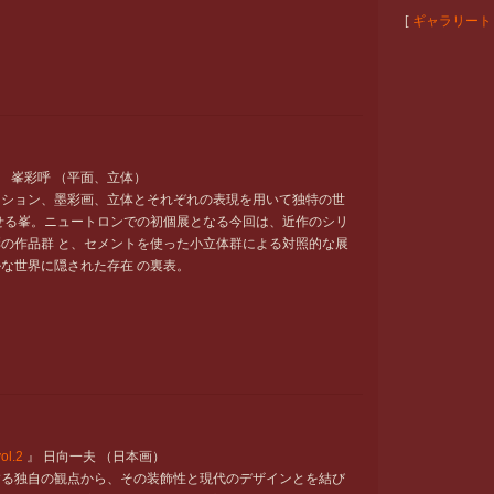
[
ギャラリート
』 峯彩呼 （平面、立体）
ーション、墨彩画、立体とそれぞれの表現を用いて独特の世
せる峯。ニュートロンでの初個展となる今回は、近作のシリ
の作品群 と、セメントを使った小立体群による対照的な展
な世界に隠された存在 の裏表。
l.2
』 日向一夫 （日本画）
する独自の観点から、その装飾性と現代のデザインとを結び