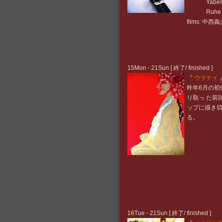
Yabemilk 
Ruhe Rufe
films: 中西義
15Mon - 21Sun [ 終了/ finished ]
『
ウラナイ
昨年6月の初
り取っ た前
ップに描き切
る。
16Tue - 21Sun [ 終了/ finished ]