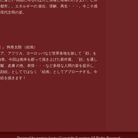
に優しい 画面に写るのは人と情報と喧噪の行き交い、ビル
都市」。エネルギーの 放出、溶解、再生・・・。今こそ感
、現代文明の姿。
展
』 狗巻太朗 （絵画）
ジア、アフリカ、ヨーロッパなど世界各地を旅して「顔」を
狗巻。今回は南米を廻って描き上げた新作展。「顔」を通し
皺、皮膚 の色、表情・・・など多様な人間の姿を提示し、
顔絵」としてではなく 「絵画」としてアプローチする。今
て絵を描きます！