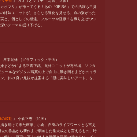
マリ子展
』 カオリとマリ子 （写真、立体）
カオマリ」が帰ってくる！あの『GEISAI』での活躍も目覚
色の姉妹ユニットが、さらなる進化を見せる。血の繋がった
事実と、個としての相違。フルーツや怪獣？を織り交ぜつつ
の深いテーマを掘り下げる。
』 岸本兄妹 （グラフィック・平面）
、妹まどかによる正真正銘、兄妹ユニットが再登場。ソウタ
でクールなデジタル写真の上で自由に動き回るまどかのイラ
ン。仲の 良い兄妹が提案する「眼に美味しいアート」を、
！
市の鼓動
』 小倉正志 （絵画）
を描き続けて来た画家、小倉。自身のライフワークとも言え
過去の作品から新作まで網羅した集大成とも言えるもの。時