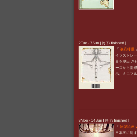
2Tue - 7Sun [ 終了/ finished ]
『
峯彩呼展
イラストレ
界を現出 さ
ーズから墨彩
示。ミニマル
8Mon - 14Sun [ 終了/ finished ]
『
娯楽絵画 vo
日本画に対