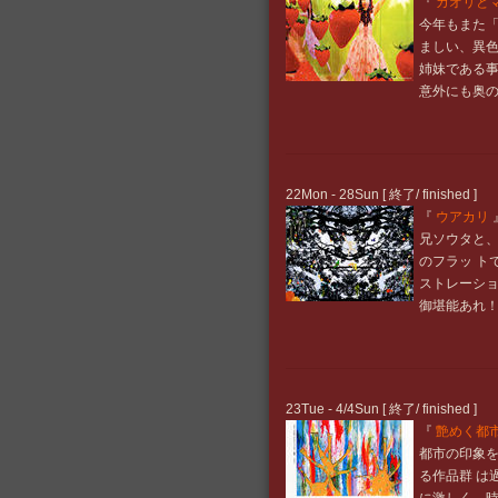
『
カオリと
今年もまた「
ましい、異
姉妹である
意外にも奥
22Mon - 28Sun [ 終了/ finished ]
『
ウアカリ
兄ソウタと
のフラッ ト
ストレーショ
御堪能あれ
23Tue - 4/4Sun [ 終了/ finished ]
『
艶めく都
都市の印象
る作品群 は