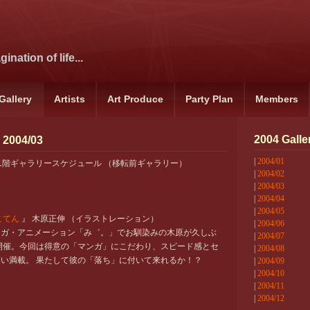
ination of life...
Gallery
Artists
Art Produce
Party Plan
Members
2004 Galle
 2004/03
|
2004/01
1階ギャラリースケジュール （移転前ギャラリー）
|
2004/02
|
2004/03
|
2004/04
|
2004/05
こてん
』 木原正伸 （イラストレーション）
|
2004/06
ンガ・アニメーション「み゛。」でお馴染みの木原が久しぶ
|
2004/07
開催。今回は得意の「マンガ」にこだわり、スピード感とセ
|
2004/08
い満載。 果たして彼の「落ち」に付いて来れるか！？
|
2004/09
|
2004/10
|
2004/11
|
2004/12