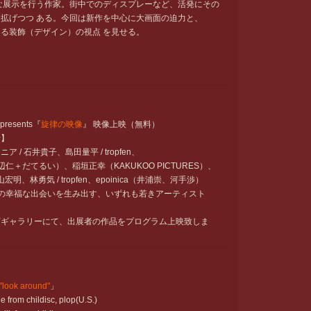
な展示を行う作家。街中でのディスプレーなど、活発にその
拡げつつ ある。今回は新作を中心に大画面の迫力と、
る装飾（デザイン）の視点 を見せる。
 presents『
旋律の映像
』 映像上映（無料）
者】
 / 石井貴子、島田量平 / tropfen、
（渡辺仁＋だてるい）、稲垣正幸（KAKUKOO PICTURES）、
宏明、林勇気 / tropfen、epoinica（井浦崇、河手渉）
像の幸福な出会いを生み出す、いずれも若きアーティスト
下ギャラリーにて、出展者の作品をプログラム上映致しま
 "look around"
」
ne from childisc, plop(U.S.)